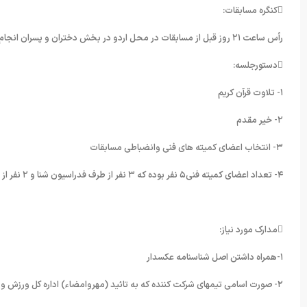
کنگره مسابقات:
رأس ساعت ٢١ روز قبل از مسابقات در محل اردو در بخش دختران و پسران انجام خواهد شد.
دستورجلسه:
١- تلاوت قرآن کریم
٢- خیر مقدم
٣- انتخاب اعضای کمیته های فنی وانضباطی مسابقات
۴- تعداد اعضای کمیته فنی۵ نفر بوده که ٣ نفر از طرف فدراسیون شنا و ٢ نفر از بین مربیان و سرپرستان حاضر با اکثریت آراء خواهد بود.
مدارک مورد نیاز:
١-همراه داشتن اصل شناسنامه عکسدار
٢- صورت اسامی تیمهای شرکت کننده که به تائید (مهروامضاء) اداره کل ورزش و جوانان و هیئت شنای استان رسیده است.