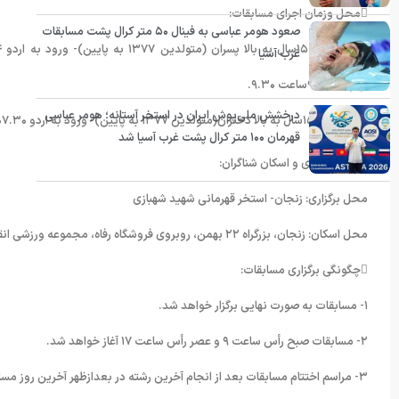
محل وزمان اجرای مسابقات:
صعود هومر عباسی به فینال ۵۰ متر کرال پشت مسابقات
غرب آسیا
اردو٩٢.٧.٢٧ساعت ٩.٣۰.
درخشش ملی‌پوش ایران در استخر آستانه؛ هومر عباسی
رده ی سنی ١۵سال به بالا دختران(متولدین ١٣٧٧ به پایین)- ورود به اردو ٩٢.۰٧.٣۰ساعت ١۶:۰۰- شروع مسابقات ٩٢.٨.١- ٩٢.٧.٢٩– خروج از اردو٩٢.٨.٣ ساعت ٩.٣۰.
قهرمان ۱۰۰ متر کرال پشت غرب آسیا شد
محل برگزاری و اسکان شناگران:
محل برگزاری: زنجان- استخر قهرمانی شهید شهبازی
محل اسکان: زنجان، بزرگراه ٢٢ بهمن، روبروی فروشگاه رفاه، مجموعه ورزشی انقلاب، مهمانسرای ورزشکاران
چگونگی برگزاری مسابقات:
١- مسابقات به صورت نهایی برگزار خواهد شد.
٢- مسابقات صبح رأس ساعت ٩ و عصر رأس ساعت ١٧ آغاز خواهد شد.
٣- مراسم اختتام مسابقات بعد از انجام آخرین رشته در بعدازظهر آخرین روز مسابقات با اهدای کاپ قهرمانی به تیم های برتر برگزار خواهد شد.