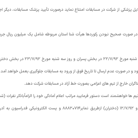
ایل پزشکی از شرکت در مسابقات امتناع نماید درصورت تأیید پزشک مسابقات، دیگر اجا
 در صورت صحیح نبودن رکوردها هیأت شنا استان مربوطه شامل یک میلیون ریال جری
١۰- ارسال یا فکس ارنج تیمها به فدراسیون حداکثر تا پایان وقت اداری و روز دو شنبه مورخ ٢٢/٧/٩٢ در بخش پسران و روز سه شنبه مور
ود و در صورت عدم ارسال تا تاریخ فوق از ورود به مسابقات جلوگیری بعمل خواهد آمد.
م ها خواهشمند است دستور فرمایید مراتب اعلام آمادگی خود را الزاماًباذکر نفرات (شنا
در هررده سنی، مربی، سرپرست و داور ) حداکثر تا تاریخ ١۰/٧/٩٢ (پسران) و ١٢/٧/٩٢ (دختران) ازطریق نمابر٨٨٨٢۰٧١۴ و پست الکترونیکی فدراسی