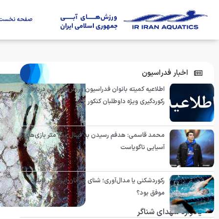
صفحه نخست
اخبار فدراسیون
اطلاعیه کمیته بانوان فدراسیون ورزش‌های آبی درباره
رکوردگیری ویژه داوطلبان کنکور
محمد قاسمی: هدفم رسیدن به فینال ۴۰۰ متر بازی‌های
آسیایی ناگویاست
رکوردشکنی یا مدال‌آوری؛ شنای جوانان ایران در تایلند
موفق بود؟
یادواره شهدای شناگر