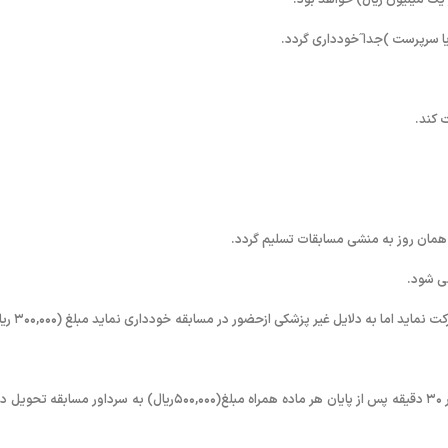
 یک میلیون ریال) خواهد بود.
۶- درصورتی که شناگری نام او در برگه ارنج ثبت گردیده و مقرر گردد درمسابقه شر
٧- اعتراض به نتیجه هرمسابقه باید به صورت کتبی توسط سرپرست تیم، حداکثر ٣۰ دقیقه پس از پایان هر ماده همراه مبلغ(۵۰۰,۰۰۰ریال) به سرداور مسابق