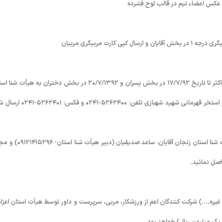
تذکر ١: کلیه مدارک تیم های شرکت کننده جهت صدورکارت شرکت می بایست حداکثر تا تاریخ ١٧/٧/٩٢ در بخش پسران و ٢۰/٧/١٣٩٢ در بخش دختران به هیأ
زنجان به آدرس: زنجان- خیابان ١٧ شهریور۰ استادیوم ١۵ خرداد (امجدیه)- دفتر استخر قهرمانی شهید شهبازی تلفن: ۴۰۰
تذکر٢: جهت هماهنگی و ارسال مدارک و کسب اطلاعات بیشتر با نمایندگان هیأت شنا استان زنجان آقایان: ساعد صدی
و غیره….) شرکت کنندگان اعم از ورزشکار، مربی، سرپرست و داور توسط هیأت استان اعزا