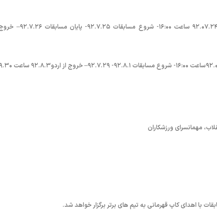
رده ی سنی ١۵سال به بالا پسران (متولدین ١٣٧٧ به پایین)- ورود به اردو ٩٢.۰٧.٢۴ ساعت ١۶:۰۰- شروع مسابقات 