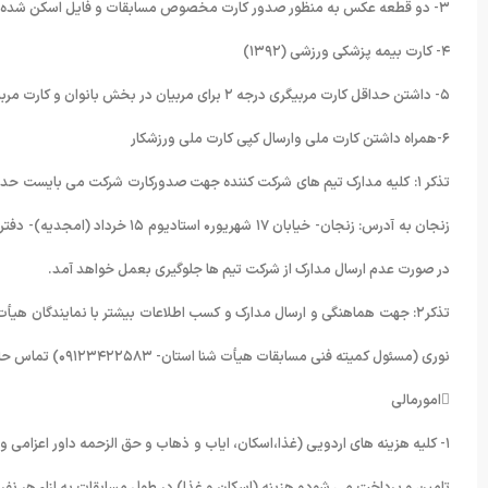
٣- دو قطعه عکس به منظور صدور کارت مخصوص مسابقات و فایل اسکن شده عکس اعضاء تیم در قالب لوح فشرده
۴- کارت بیمه پزشکی ورزشی (١٣٩٢)
۵- داشتن حداقل کارت مربیگری درجه ٢ برای مربیان در بخش بانوان و کارت مربیگری درجه ١ در بخش آقایان و ارسال کپی کارت مربیگری مربیان
۶-همراه داشتن کارت ملی وارسال کپی کارت ملی ورزشکار
در صورت عدم ارسال مدارک از شرکت تیم ها جلوگیری بعمل خواهد آمد.
نوری (مسئول کمیته فنی مسابقات هیأت شنا استان- ۰٩١٢٣۴٢٢۵٨٣) تماس حاصل نمائید.
امورمالی
١- کلیه هزینه های اردویی (غذا،اسکان، ایاب و ذهاب و حق الزحمه داور اعزامی 