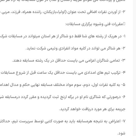
تامین و پرداخت می شودو هزینه (اسکان و غذا) در طول مسابقات به ازاء هر نفر
٢- از آوردن نفرات اضافی تحت عنوان (اولیاءبازیکنان، راننده همراه، فرزند، مربی یا سرپرست )جدا˝خودداری گردد.
مقررات فنی وشیوه برگزاری مسابقات:
١- در هریک از رشته های شنا فقط دو شناگر از هر استان میتواند در مسابقات شرکت کند.
٢- هر شناگر می تواند در کلیه مواد انفرادی وتیمی شرکت نماید.
٣- تمامی شناگران اعزامی می بایست حداقل در یک رشته مسابقه دهند.
۴- ترکیب تیم های امدادی می بایست حداقل یک ساعت قبل از شروع مسابقات همان روز به منشی مسابقات تسلیم گردد.
۵- به کلیه نفرات اول، دوم، سوم مواد مختلف مسابقه نهایی حکم و مدال اهدامی شود.
جریمه برای هر مورد دریافت خواهد گردید.
شود.