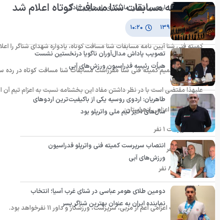
آئین نامه مسابقات شنا مسافت کوتاه اعلام شد
اربعین؛ تجلی ماندگاری راه حق و آزادگی
۲ مهر ۱۳۹۲
۱۰:۲۰
کمیته فنی شنا آیین نامه مسابقات شنا مسافت کوتاه، یادواره شهدای شناگر را اعلام
تصویب پاداش مدال‌آوران ناگویا درنخستین نشست
هیأت رئیسه فدراسیون ورزش‌های آبی
علیهذا مقتضی است با در نظر داشتن مفاد این بخشنامه نسبت به اعزام تیم آن 
طاهریان: اردوی روسیه یکی از باکیفیت‌ترین اردوهای
تعداد افراد اعزامی ازهراستان:
سال‌های اخیر تیم ملی واترپلو بود
الف) سرپرست ١ نفر
انتصاب سرپرست کمیته فنی واترپلو فدراسیون
ب) مربی ١ نفر
ورزش‌های آبی
ج) ورزشکار ٨ نفر
د) داور ١ نفر
دومین طلای هومر عباسی در شنای غرب آسیا؛ انتخاب
نماینده ایران به عنوان بهترین شناگر پسر
حداکثر نفرات اعزامی اعم از مربی، سرپرست، ورزشکار و داور ١١ نفرخواهد بود.