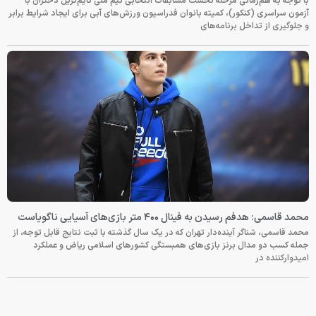
با توجه به هم‌زمانی مرحله نخست مسابقات انتخابی تیم ملی تایم‌تریل دختران با
آزمون سراسری (کنکور)، کمیته بانوان فدراسیون ورزش‌های آبی برای ایجاد شرایط برابر
و جلوگیری از تداخل برنامه‌های
محمد قاسمی: هدفم رسیدن به فینال ۴۰۰ متر بازی‌های آسیایی ناگویاست
محمد قاسمی، شناگر آینده‌دار تهران که در یک سال گذشته با ثبت نتایج قابل توجه، از
جمله کسب دو مدال برنز بازی‌های همبستگی کشورهای اسلامی ریاض و عملکرد
امیدوارکننده در