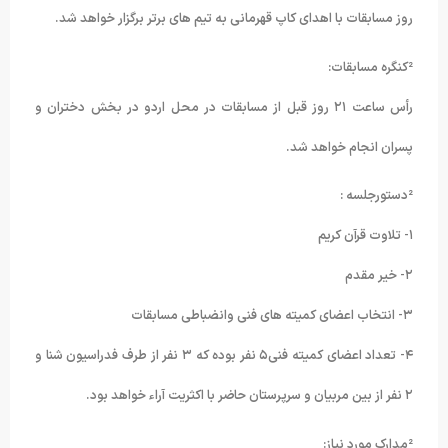
روز مسابقات با اهدای کاپ قهرمانی به تیم های برتر برگزار خواهد شد.
²کنگره مسابقات:
رأس ساعت ۲۱ روز قبل از مسابقات در محل اردو در بخش دختران و
پسران انجام خواهد شد.
²دستورجلسه :
۱- تلاوت قرآن کریم
۲- خیر مقدم
۳- انتخاب اعضای کمیته های فنی وانضباطی مسابقات
۴- تعداد اعضای کمیته فنی۵ نفر بوده که ۳ نفر از طرف فدراسیون شنا و
۲ نفر از بین مربیان و سرپرستان حاضر با اکثریت آراء خواهد بود.
²مدارک مورد نیاز: