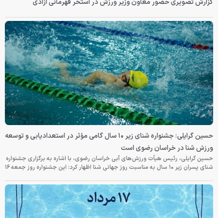
گزارش تصویری حضور معاون وزیر ورزش در استخر قهرمانی آزادی
حسین گرایلی: جشنواره شنای زیر ۱۰ سال گامی مؤثر در استعدادیابی و توسعه
ورزش شنا در خراسان رضوی است
حسین گرایلی، رئیس هیأت ورزش‌های آبی خراسان رضوی، با اشاره به برگزاری جشنواره
شنای پسران زیر ۱۰ سال به مناسبت روز جهانی شنا اظهار کرد: این جشنواره روز جمعه‌ ۱۶