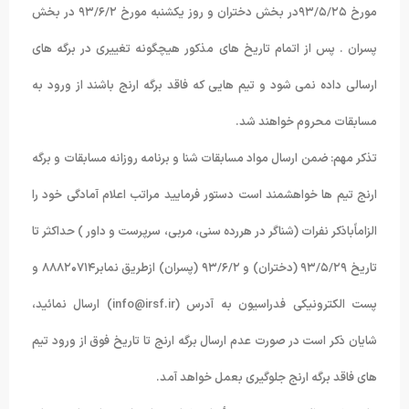
مورخ ۹۳/۵/۲۵در بخش دختران و روز یکشنبه مورخ ۹۳/۶/۲ در بخش
پسران . پس از اتمام تاریخ های مذکور هیچگونه تغییری در برگه های
ارسالی داده نمی شود و تیم هایی که فاقد برگه ارنج باشند از ورود به
مسابقات محروم خواهند شد.
تذکر مهم: ضمن ارسال مواد مسابقات شنا و برنامه روزانه مسابقات و برگه
ارنج تیم ها خواهشمند است دستور فرمایید مراتب اعلام آمادگی خود را
الزاماًباذکر نفرات (شناگر در هررده سنی، مربی، سرپرست و داور ) حداکثر تا
تاریخ ۹۳/۵/۲۹ (دختران) و ۹۳/۶/۲ (پسران) ازطریق نمابر۸۸۸۲۰۷۱۴ و
پست الکترونیکی فدراسیون به آدرس (info@irsf.ir) ارسال نمائید،
شایان ذکر است در صورت عدم ارسال برگه ارنج تا تاریخ فوق از ورود تیم
های فاقد برگه ارنج جلوگیری بعمل خواهد آمد.