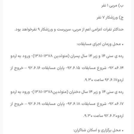
ب) مربی ١ نفر
ج) ورزشکار ٧ نفر
حداکثر نفرات اعزامی اعم از مربی، سرپرست و ورزشکار ٩ نفرخواهد بود.
• محل وزمان اجرای مسابقات:
رده ی سنی ١۴ و زیر ١۴ سال پسران (متولدین ١٣٧٨-١٣٨١)- ورود به اردو
٩٢.۰۶.١۴- شروع مسابقات ٩٢.۶.١۵- پایان مسابقات ٩٢.۶.١۶ – خروج از
اردو٩٢.۶.١٧ ساعت ٩.٣۰.
رده ی سنی ١۴ و زیر ١۴ سال دختران (متولدین١٣٧٨-١٣٨١)- ورود به اردو
٩٢.۰۶.١٧- شروع مسابقات ٩٢.۶.١٨- پایان مسابقات ٩٢.۶.١٩ – خروج از
اردو٩٢.۶.٢۰ ساعت ٩.٣۰.
• محل برگزاری و اسکان شناگران: