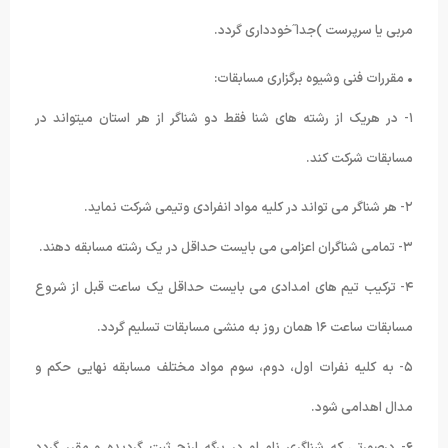
مربی یا سرپرست )جدا˝خودداری گردد.
• مقررات فنی وشیوه برگزاری مسابقات:
١- در هریک از رشته های شنا فقط دو شناگر از هر استان میتواند در
مسابقات شرکت کند.
٢- هر شناگر می تواند در کلیه مواد انفرادی وتیمی شرکت نماید.
٣- تمامی شناگران اعزامی می بایست حداقل در یک رشته مسابقه دهند.
۴- ترکیب تیم های امدادی می بایست حداقل یک ساعت قبل از شروع
مسابقات ساعت ١۶ همان روز به منشی مسابقات تسلیم گردد.
۵- به کلیه نفرات اول، دوم، سوم مواد مختلف مسابقه نهایی حکم و
مدال اهدامی شود.
۶- درصورتی که شناگری نام او در برگه ارنج ثبت گردیده و مقرر گردد