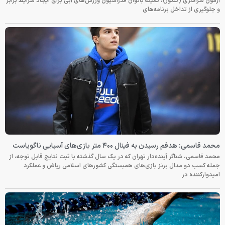
آزمون سراسری (کنکور)، کمیته بانوان فدراسیون ورزش‌های آبی برای ایجاد شرایط برابر
و جلوگیری از تداخل برنامه‌های
محمد قاسمی: هدفم رسیدن به فینال ۴۰۰ متر بازی‌های آسیایی ناگویاست
محمد قاسمی، شناگر آینده‌دار تهران که در یک سال گذشته با ثبت نتایج قابل توجه، از
جمله کسب دو مدال برنز بازی‌های همبستگی کشورهای اسلامی ریاض و عملکرد
امیدوارکننده در