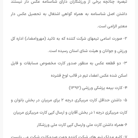
تبصره: چنانچه برخی از ورزشکاران دارای شناسنامه عکس دار نیستند
داشتن اصل شناسنامه به همراه گواهی اشتغال به تحصیل عکس دار
معتبر الزامی است.
٢- صورت اسامی تیمهای شرکت کننده که به تائید (مهروامضاء) اداره کل
ورزش و جوانان و هیئت شنای استان رسیده است.
٣- دو قطعه عکس به منظور صدور کارت مخصوص مسابقات و فایل
اسکن شده عکس اعضاء تیم در قالب لوح فشرده
۴- کارت بیمه پزشکی ورزشی (١٣٩٢)
۵- داشتن حداقل کارت مربیگری درجه ٢ برای مربیان در بخش بانوان و
کارت مربیگری درجه ١ در بخش آقایان و ارسال کپی کارت مربیگری مربیان
۶-همراه داشتن کارت ملی وارسال کپی کارت ملی ورزشکار
٧- کلیه مدارک تیم های شرکت کننده جهت صدورکارت شرکت می بایست