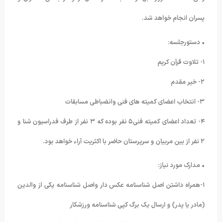
پسران انجام خواهد شد.
• دستورجلسه:
١- تلاوت قرآن کریم
٢- خیر مقدم
٣- انتخاب اعضای کمیته های فنی وانضباطی مسابقات
۴- تعداد اعضای کمیته فنی۵ نفر بوده که ٣ نفر از طرف فدراسیون شنا و
٢ نفر از بین مربیان و سرپرستان حاضر با اکثریت آراء خواهد بود.
• مدارک مورد نیاز:
١-همراه داشتن اصل شناسنامه عکس دار واصل شناسنامه یکی از والدین
(مادر یا پدر) و ارسال یک برگ کپی شناسنامه ورزشکار