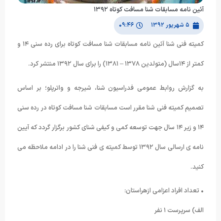
آئین نامه مسابقات شنا مسافت کوتاه ١٣٩٢
۵ شهریور ۱۳۹۲
۰۹:۴۶
کمیته فنی شنا آئین نامه مسابقات شنا مسافت کوتاه برای رده سنی ١۴ و
کمتر از ١۴سال (متولدین ١٣٧٨ – ١٣٨١) را برای سال ١٣٩٢ منتشر کرد.
به گزارش روابط عمومی فدراسیون شنا، شیرجه و واترپلو؛ بر اساس
تصمیم کمیته فنی شنا مقرر است مسابقات شنا مسافت کوتاه در رده سنی
١۴ و زیر ١۴ سال جهت توسعه کمی و کیفی شنای کشور برگزار گردد که آیین
نامه ی ارسالی سال ١٣٩٢ توسط کمیته ی فنی شنا را در ادامه ملاحظه می
کنید.
• تعداد افراد اعزامی ازهراستان:
الف) سرپرست ١ نفر