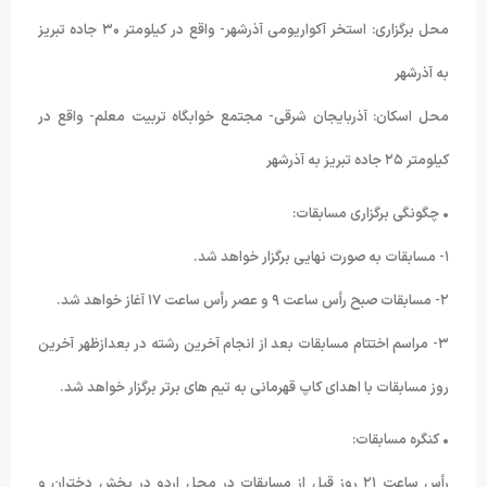
محل برگزاری: استخر آکواریومی آذرشهر- واقع در کیلومتر ٣۰ جاده تبریز
به آذرشهر
محل اسکان: آذربایجان شرقی- مجتمع خوابگاه تربیت معلم- واقع در
کیلومتر ٢۵ جاده تبریز به آذرشهر
• چگونگی برگزاری مسابقات:
١- مسابقات به صورت نهایی برگزار خواهد شد.
٢- مسابقات صبح رأس ساعت ٩ و عصر رأس ساعت ١٧ آغاز خواهد شد.
٣- مراسم اختتام مسابقات بعد از انجام آخرین رشته در بعدازظهر آخرین
روز مسابقات با اهدای کاپ قهرمانی به تیم های برتر برگزار خواهد شد.
• کنگره مسابقات:
رأس ساعت ٢١ روز قبل از مسابقات در محل اردو در بخش دختران و