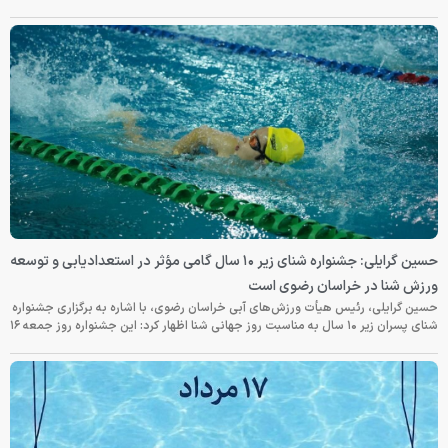
حسین گرایلی: جشنواره شنای زیر ۱۰ سال گامی مؤثر در استعدادیابی و توسعه
ورزش شنا در خراسان رضوی است
حسین گرایلی، رئیس هیأت ورزش‌های آبی خراسان رضوی، با اشاره به برگزاری جشنواره
شنای پسران زیر ۱۰ سال به مناسبت روز جهانی شنا اظهار کرد: این جشنواره روز جمعه‌ ۱۶