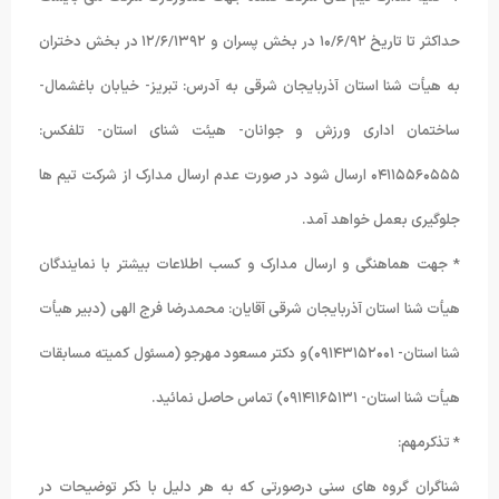
حداکثر تا تاریخ ١۰/۶/٩٢ در بخش پسران و ١٢/۶/١٣٩٢ در بخش دختران
به هیأت شنا استان آذربایجان شرقی به آدرس: تبریز- خیابان باغشمال-
ساختمان اداری ورزش و جوانان- هیئت شنای استان- تلفکس:
۰۴١١۵۵۶۰۵۵۵ ارسال شود در صورت عدم ارسال مدارک از شرکت تیم ها
جلوگیری بعمل خواهد آمد.
* جهت هماهنگی و ارسال مدارک و کسب اطلاعات بیشتر با نمایندگان
هیأت شنا استان آذربایجان شرقی آقایان: محمدرضا فرج الهی (دبیر هیأت
شنا استان- ۰٩١۴٣١۵٢۰۰١)و دکتر مسعود مهرجو (مسئول کمیته مسابقات
هیأت شنا استان- ۰٩١۴١١۶۵١٣١) تماس حاصل نمائید.
* تذکرمهم:
شناگران گروه های سنی درصورتی که به هر دلیل با ذکر توضیحات در