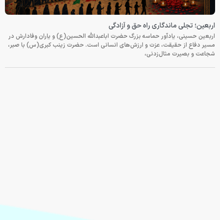
اربعین؛ تجلی ماندگاری راه حق و آزادگی
اربعین حسینی، یادآور حماسه بزرگ حضرت اباعبدالله الحسین(ع) و یاران وفادارش در
مسیر دفاع از حقیقت، عزت و ارزش‌های انسانی است. حضرت زینب کبری(س) با صبر،
شجاعت و بصیرت مثال‌زدنی،