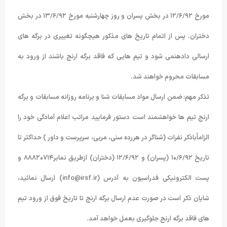
مورخ ١٢/۶/٩٢ در بخش پسران و روز چهارشنبه مورخ ١٣/۶/٩٢ در بخش
دختران. پس از اتمام تاریخ های مذکور هیچگونه تغییری در برگه های
ارسالی دادهنمی شود و تیم هایی که فاقد برگه ارنج باشند از ورود به
مسابقات محروم خواهند شد.
تذکر مهم: ضمن ارسال مواد مسابقات شنا و برنامه روزانه مسابقات و برگه
ارنج تیم ها خواهشمند است دستور فرمایید مراتب اعلام آمادگی خود را
الزاماًباذکر نفرات (شناگر در هررده سنی، مربی، سرپرست و داور ) حداکثر تا
تاریخ ١۰/۶/٩٢ (پسران) و ١٢/۶/٩٢ (دختران) ازطریق نمابر٨٨٨٢۰٧١۴ و
پست الکترونیکی فدراسیون به آدرس (info@irsf.ir) ارسال نمائید،
شایان ذکر است در صورت عدم ارسال برگه ارنج تا تاریخ فوق از ورود تیم
های فاقد برگه ارنج جلوگیری بعمل خواهد آمد.