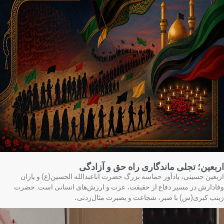
بعین؛ تجلی ماندگاری راه حق و آزادگی
بعین حسینی، یادآور حماسه بزرگ حضرت اباعبدالله الحسین(ع) و یاران
ادارش در مسیر دفاع از حقیقت، عزت و ارزش‌های انسانی است. حضرت
نب کبری(س) با صبر، شجاعت و بصیرت مثال‌زدنی،