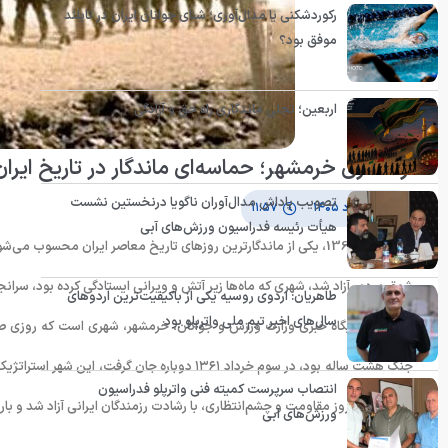
رکوردشکنی یا مدال‌آوری؛ شنای جوانان ایران در تایلند
موفق بود؟
اربعین؛ تجلی ماندگاری راه حق و آزادگی
آزادسازی خرمشهر؛ حماسه‌ای ماندگار در تاریخ ایران
تصویب پاداش مدال‌آوران ناگویا درنخستین نشست
۳ خرداد ۱۴۰۵
۱۱:۵۷
هیأت رئیسه فدراسیون ورزش‌های آبی
شوق مردم، آزاد شد، شهری که ماه‌ها زیر آتش و ویرانی ایستادگی کرده بود، سران
طاهریان: اردوی روسیه یکی از باکیفیت‌ترین اردوهای
سال‌های اخیر تیم ملی واترپلو بود
به گزارش پایگاه خبری وزارت ورزش و جوانان، خرمشهر، شهری است که روزی صد
جنگ هشت ساله بود، در سوم خرداد ۱۳۶۱ دوباره جا
انتصاب سرپرست کمیته فنی واترپلو فدراسیون
پس از ۵۷۸ روز مقاومت و چشم‌انتظاری، با رشادت رزمندگان ایرانی آزاد شد و بار دیگر پرچم ایران بر فراز مسجد جامع خرمشهر به اهتزاز درآمد.
ورزش‌های آبی