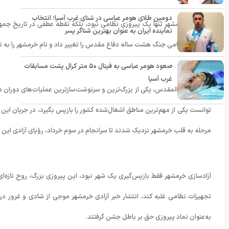
دومین طلای هومر عباسی در شنای غرب آسیا؛ انتخاب
آزادسازی خرمشهر تنها یک پیروزی نظامی نبود، بلکه نقطه عطفی در تاریخ جمهور
نماینده ایران به عنوان بهترین شناگر پسر
سیاسی و نظامی جنگ هشت ساله دفاع مقدس را تغییر داد و نام خرمشهر را به نم
صعود هومر عباسی به فینال ۵۰ متر کرال پشت مسابقات
غرب آسیا
عملیات بیت‌المقدس، یکی از بزرگ‌ترین و سرنوشت‌سازترین عملیات‌های دوران د
توانست یکی از مهم‌ترین مناطق اشغال‌شده کشور را بازپس بگیرد، در جریان این ن
مرحله به قلب خرمشهر نزدیک شدند تا سرانجام در سوم خرداد، رؤیای آزادی این
آزادسازی خرمشهر فقط بازپس‌گیری یک شهر نبود، این پیروزی بزرگ، روح تازه‌ای د
تجهیزات نظامی غلبه کند، انتشار خبر آزادی خرمشهر موجی از شادی و غرور در 
به‌عنوان نماد پیروزی حق بر باطل جشن گرفتند.