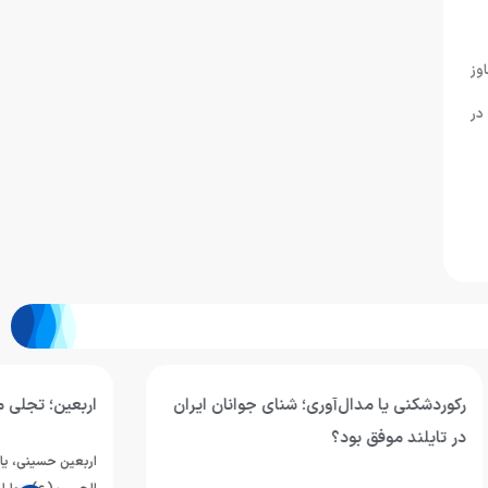
وز
در
وانان ایران
اربعین؛ تجلی ماندگاری راه حق و آزادگی
اربعین حسینی، یادآور حماسه بزرگ حضرت اباعبدالله