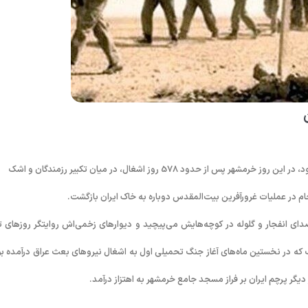
سوم خرداد 1361، یکی از ماندگارترین روزهای تاریخ معاصر ایران محسوب می‌شود، در این روز خرمشهر پس از حدود 578 روز اشغال، در میان تکبیر رزمندگان و اشک
جام در عملیات غرورآفرین بیت‌المقدس دوباره به خاک ایران بازگشت.
ای انفجار و گلوله در کوچه‌هایش می‌پیچید و دیوارهای زخمی‌اش روایتگر روزهای ت
ن گرفت، این شهر استراتژیک که در نخستین ماه‌های آغاز جنگ تحمیلی اول به اشغال نیروهای بعث عراق درآمده ب