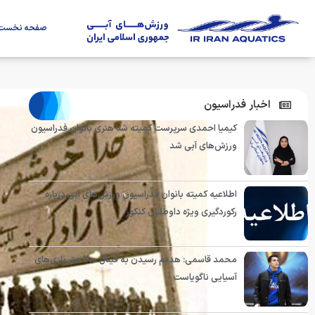
صفحه نخست
اخبار فدراسیون
کیمیا احمدی سرپرست کمیته شنا هنری بانوان فدراسیون
ورزش‌های آبی شد
اطلاعیه کمیته بانوان فدراسیون ورزش‌های آبی درباره
رکوردگیری ویژه داوطلبان کنکور
محمد قاسمی: هدفم رسیدن به فینال ۴۰۰ متر بازی‌های
آسیایی ناگویاست