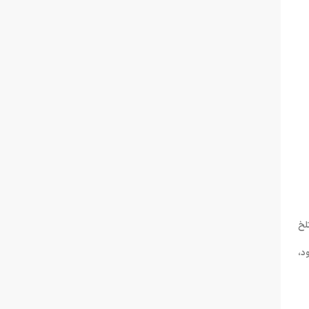
لخ
ود،