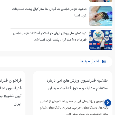
صعود هومر عباسی به فینال ۵۰ متر کرال پشت مسابقات
غرب آسیا
درخشش ملی‌پوش ایران در استخر آستانه؛ هومر عباسی
قهرمان ۱۰۰ متر کرال پشت غرب آسیا شد
اخبار مرتبط
اره
فراخوان فدراسیون ورزش‌های آبی و
ن
فدراسیون نجات‌غریق برای برپایی موکب در
آیین تشییع پیکر رهبر شهید انقلاب اسلامی
از تمامی
ایران
ای شنا و