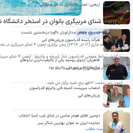
اربعین؛ تجلی ماندگاری راه حق و آزادگی
آزمون ۴ شنای مربیگری بانوان در استخر دانشگاه شریف
تصویب پاداش مدال‌آوران ناگویا درنخستین نشست
۹ آذر ۱۳۹۴
۱۶:۵۳
هیأت رئیسه فدراسیون ورزش‌های آبی
پنج شنبه هفته جاری (12 آذر 1394) زمان برگزاری آزمون 4 شنای مربیگری در بخش بانوان اعلام شد.
طاهریان: اردوی روسیه یکی از باکیفیت‌ترین اردوهای
سال‌های اخیر تیم ملی واترپلو بود
مترو دانشگاه شریف برگزار خواهد شد.
آزمون راس ساعت ۱۲ظهر پنج شنبه برگزار می شود.
انتصاب سرپرست کمیته فنی واترپلو فدراسیون
ورزش‌های آبی
انتهای پیام
دومین طلای هومر عباسی در شنای غرب آسیا؛ انتخاب
نماینده ایران به عنوان بهترین شناگر پسر
پرینت مطلب