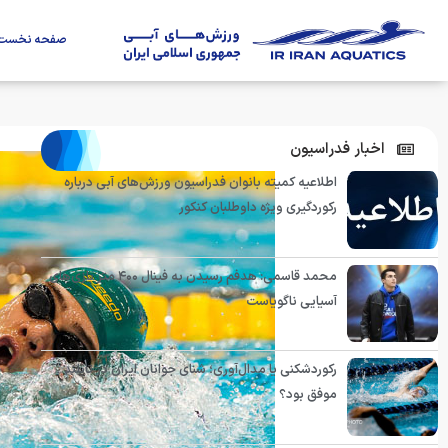
صفحه نخست
اخبار فدراسیون
اطلاعیه کمیته بانوان فدراسیون ورزش‌های آبی درباره
رکوردگیری ویژه داوطلبان کنکور
محمد قاسمی: هدفم رسیدن به فینال ۴۰۰ متر بازی‌های
آسیایی ناگویاست
رکوردشکنی یا مدال‌آوری؛ شنای جوانان ایران در تایلند
موفق بود؟