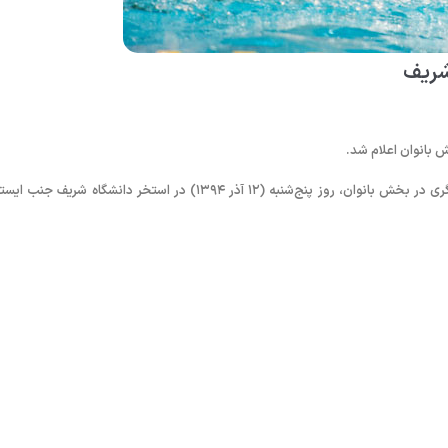
به گزارش روابط عمومی فدراسیون شنا، شیرجه و واترپلو؛ آزمون ۴ شنای مربیگری در بخش بانوان، روز پنج‌شنبه (۱۲ آذر ۱۳۹۴) در استخر دانشگاه شریف 