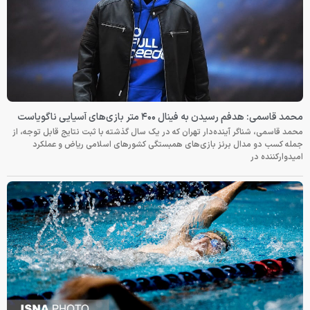
محمد قاسمی: هدفم رسیدن به فینال ۴۰۰ متر بازی‌های آسیایی ناگویاست
محمد قاسمی، شناگر آینده‌دار تهران که در یک سال گذشته با ثبت نتایج قابل توجه، از
جمله کسب دو مدال برنز بازی‌های همبستگی کشورهای اسلامی ریاض و عملکرد
امیدوارکننده در