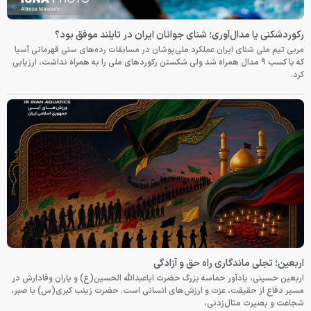
رکوردشکنی یا مدال‌آوری؛ شنای جوانان ایران در تایلند موفق بود؟
مربی تیم ملی شنای ایران عملکرد ملی‌پوشان در مسابقات رده‌های سنی قهرمانی آسیا
که با کسب ۹ مدال همراه شد ولی شکستن رکوردهای ملی را به همراه نداشت، ارزیابی
کرد.
اربعین؛ تجلی ماندگاری راه حق و آزادگی
اربعین حسینی، یادآور حماسه بزرگ حضرت اباعبدالله الحسین(ع) و یاران وفادارش در
مسیر دفاع از حقیقت، عزت و ارزش‌های انسانی است. حضرت زینب کبری(س) با صبر،
شجاعت و بصیرت مثال‌زدنی،