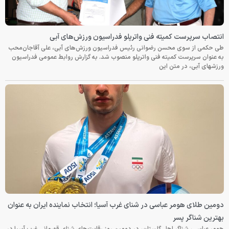
انتصاب سرپرست کمیته فنی واترپلو فدراسیون ورزش‌های آبی
طی حکمی از سوی محسن رضوانی رئیس فدراسیون ورزش‌های آبی، علی آقاجان‌محب
به عنوان سرپرست کمیته فنی واترپلو منصوب شد. به گزارش روابط عمومی فدراسیون
ورزشهای آبی، در متن این
دومین طلای هومر عباسی در شنای غرب آسیا؛ انتخاب نماینده ایران به عنوان
بهترین شناگر پسر
هومر عباسی، شناگر اهل گلستان، در دومین روز رقابت‌های شنای قهرمانی غرب آسیا در