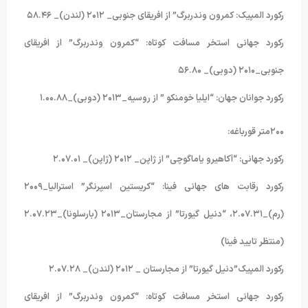
رکورد المپیک: کمرون وندربرگ” از افریقای جنوبی_ ۲۰۱۲ (لندن)_ ۵۸.۴۶
رکورد جهانی استخر مسافت کوتاه: “کمرون وندربرگ” از افریقای
جنوبی_۲۰۱۰ (دوبی)_ ۵۶.۸۰
رکورد جوانان جهان: “ایلیا خومنکو ” از روسیه_۲۰۱۳ (دوبی)_۱.۰۰.۸۸
۲۰۰متر قورباغه:
رکورد جهانی: “آکاهیرو یاماگوچی” از ژاپن_ ۲۰۱۲ (ژاپن)_ ۲.۰۷.۰۱
رکورد رقابت های جهانی فینا: “کریستین اسپرنگر” استرالیا_۲۰۰۹
(رم)_۲.۰۷.۳۱، “دنیل گیورتا” از مجارستان_۲۰۱۳ (بارسلونا)_۲.۰۷.۲۳
(منتظر تایید فینا)
رکورد المپیک”دنیل گیورتا” از مجارستان _ ۲۰۱۲ (لندن)_ ۲.۰۷.۲۸
رکورد جهانی استخر مسافت کوتاه: “کمرون وندربرگ” از افریقای