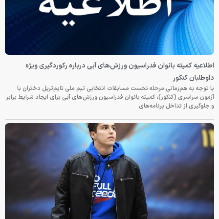
اطلاعیه کمیته بانوان فدراسیون ورزش‌های آبی درباره رکوردگیری ویژه
داوطلبان کنکور
با توجه به هم‌زمانی مرحله نخست مسابقات انتخابی تیم ملی تایم‌تریل دختران با
آزمون سراسری (کنکور)، کمیته بانوان فدراسیون ورزش‌های آبی برای ایجاد شرایط برابر
و جلوگیری از تداخل برنامه‌های