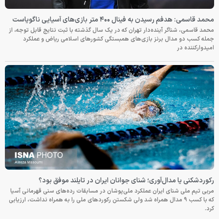
محمد قاسمی: هدفم رسیدن به فینال ۴۰۰ متر بازی‌های آسیایی ناگویاست
محمد قاسمی، شناگر آینده‌دار تهران که در یک سال گذشته با ثبت نتایج قابل توجه، از
جمله کسب دو مدال برنز بازی‌های همبستگی کشورهای اسلامی ریاض و عملکرد
امیدوارکننده در
رکوردشکنی یا مدال‌آوری؛ شنای جوانان ایران در تایلند موفق بود؟
مربی تیم ملی شنای ایران عملکرد ملی‌پوشان در مسابقات رده‌های سنی قهرمانی آسیا
که با کسب ۹ مدال همراه شد ولی شکستن رکوردهای ملی را به همراه نداشت، ارزیابی
کرد.