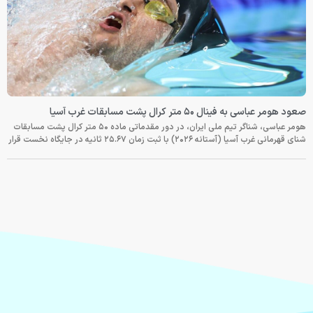
صعود هومر عباسی به فینال ۵۰ متر کرال پشت مسابقات غرب آسیا
هومر عباسی، شناگر تیم ملی ایران، در دور مقدماتی ماده ۵۰ متر کرال پشت مسابقات
شنای قهرمانی غرب آسیا (آستانه ۲۰۲۶) با ثبت زمان ۲۵.۶۷ ثانیه در جایگاه نخست قرار