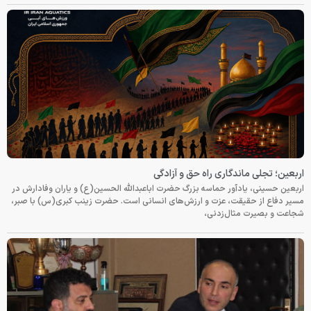
اربعین؛ تجلی ماندگاری راه حق و آزادگی
اربعین حسینی، یادآور حماسه بزرگ حضرت اباعبدالله الحسین(ع) و یاران وفادارش در
مسیر دفاع از حقیقت، عزت و ارزش‌های انسانی است. حضرت زینب کبری(س) با صبر،
شجاعت و بصیرت مثال‌زدنی،