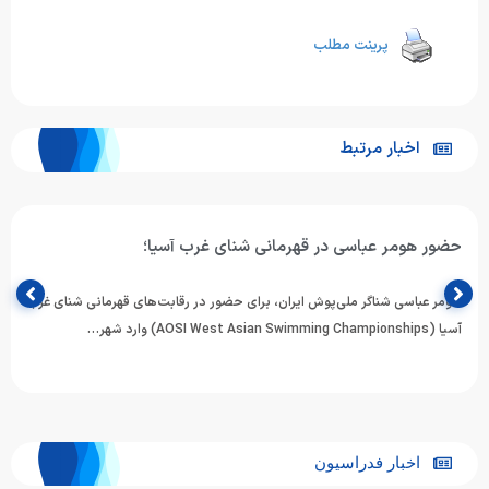
پرینت مطلب
اخبار مرتبط
حضور هومر عباسی در قهرمانی شنای غرب آسیا؛
هومر عباسی شناگر ملی‌پوش ایران، برای حضور در رقابت‌های قهرمانی شنای غرب
آسیا (AOSI West Asian Swimming Championships) وارد شهر…
اخبار فدراسیون