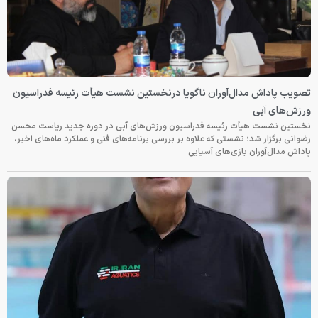
تصویب پاداش مدال‌آوران ناگویا درنخستین نشست هیأت رئیسه فدراسیون
ورزش‌های آبی
نخستین نشست هیأت رئیسه فدراسیون ورزش‌های آبی در دوره جدید ریاست محسن
رضوانی برگزار شد؛ نشستی که علاوه بر بررسی برنامه‌های فنی و عملکرد ماه‌های اخیر،
پاداش مدال‌آوران بازی‌های آسیایی