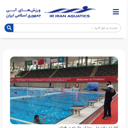
آغاز تمرینات ملی پوشان واترپلو در فوژان