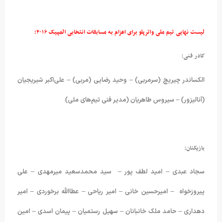
لیست نهایی تیم ملی واترپلو برای اعزام به مسابقات انتخابی المپیک ۲۰۱۶:
کادر فنی:
الکساندر چیریچ (سرمربی) – وحید رضایی (مربی) – علی‌اکبر شیریجیان
(آنالیزور) – سیروس طاهریان (مدیر فنی تیم‌های ملی)
بازیکنان:
سجاد عبدی – امید لطف پور – سید محمدسعید میرمهدی – علی
پیروزخواه – امیرحسین خانی – امیر ریاحی – عطاالله برخوردی – امیر
دهداری – حامد ملک خانبانان – سهیل رستمیان – پیمان اسدی – امین