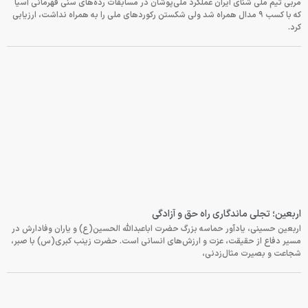
مربی تیم ملی شنای ایران عملکرد ملی‌پوشان در مسابقات رده‌های سنی قهرمانی آسیا
که با کسب ۹ مدال همراه شد ولی شکستن رکوردهای ملی را به همراه نداشت، ارزیابی
کرد.
اربعین؛ تجلی ماندگاری راه حق و آزادگی
اربعین حسینی، یادآور حماسه بزرگ حضرت اباعبدالله الحسین(ع) و یاران وفادارش در
مسیر دفاع از حقیقت، عزت و ارزش‌های انسانی است. حضرت زینب کبری(س) با صبر،
شجاعت و بصیرت مثال‌زدنی،