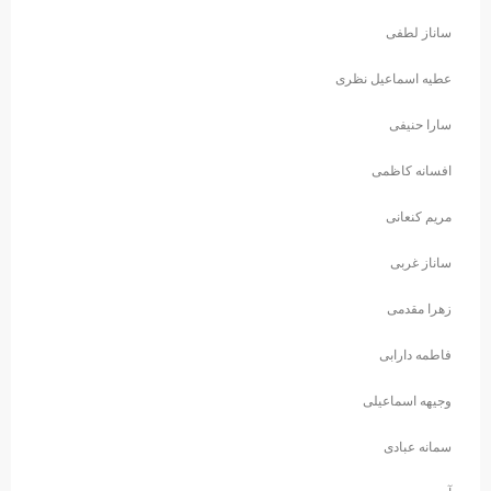
ساناز لطفی
عطیه اسماعیل نظری
سارا حنیفی
افسانه کاظمی
مریم کنعانی
ساناز غربی
زهرا مقدمی
فاطمه دارابی
وجیهه اسماعیلی
سمانه عبادی