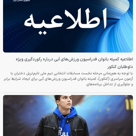
اطلاعیه کمیته بانوان فدراسیون ورزش‌های آبی درباره رکوردگیری ویژه
داوطلبان کنکور
با توجه به هم‌زمانی مرحله نخست مسابقات انتخابی تیم ملی تایم‌تریل دختران با
آزمون سراسری (کنکور)، کمیته بانوان فدراسیون ورزش‌های آبی برای ایجاد شرایط برابر
و جلوگیری از تداخل برنامه‌های