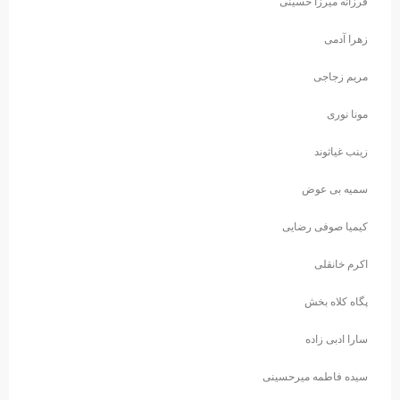
فرزانه میرزا حسینی
زهرا آدمی
مریم زجاجی
مونا نوری
زینب غیاثوند
سمیه بی عوض
کیمیا صوفی رضایی
اکرم خانقلی
پگاه کلاه بخش
سارا ادبی زاده
سیده فاطمه میرحسینی