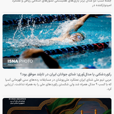
جمله کسب دو مدال برنز بازی‌های همبستگی کشورهای اسلامی ریاض و عملکرد
امیدوارکننده در
رکوردشکنی یا مدال‌آوری؛ شنای جوانان ایران در تایلند موفق بود؟
مربی تیم ملی شنای ایران عملکرد ملی‌پوشان در مسابقات رده‌های سنی قهرمانی آسیا
که با کسب ۹ مدال همراه شد ولی شکستن رکوردهای ملی را به همراه نداشت، ارزیابی
کرد.