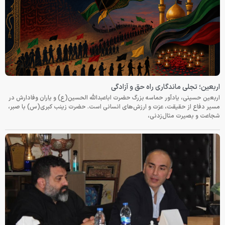
اربعین؛ تجلی ماندگاری راه حق و آزادگی
اربعین حسینی، یادآور حماسه بزرگ حضرت اباعبدالله الحسین(ع) و یاران وفادارش در
مسیر دفاع از حقیقت، عزت و ارزش‌های انسانی است. حضرت زینب کبری(س) با صبر،
شجاعت و بصیرت مثال‌زدنی،