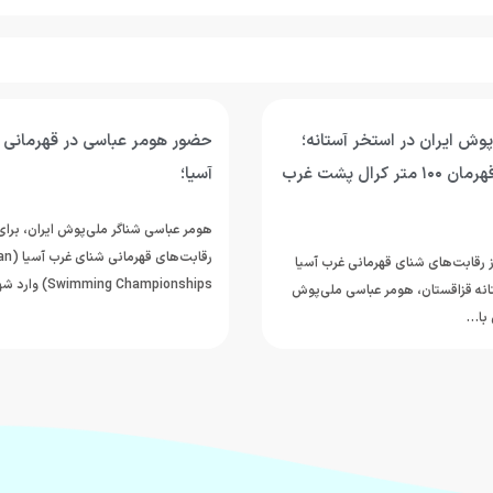
اسی در قهرمانی شنای غرب
امیر مطاعی: فاصله ما با رقبای 
شده؛ برای خلق شگفتی در ناگویا
می‌شویم
 ملی‌پوش ایران، برای حضور در
رقابت‌های قهرمانی شنای غرب آسیا (AOSI West Asian
امیر مطاعی، ملی‌پوش شنای ایران که در 
Swi) وارد شهر…
ثبت رکوردهای ارزشمند در رقابت‌های د
بین‌المللی، نام خود…