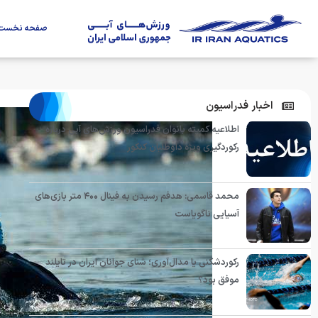
صفحه نخست
اخبار فدراسیون
اطلاعیه کمیته بانوان فدراسیون ورزش‌های آبی درباره
رکوردگیری ویژه داوطلبان کنکور
محمد قاسمی: هدفم رسیدن به فینال ۴۰۰ متر بازی‌های
آسیایی ناگویاست
رکوردشکنی یا مدال‌آوری؛ شنای جوانان ایران در تایلند
موفق بود؟