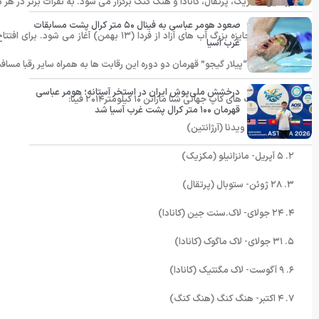
آرژانتین، مکزیک، پرتقال، کانادا و هنگ کنگ برگزار می شود. به نفرات برتر در هر ماده رقابتی مبلغ ۲۰۰۰۰ دلار به عنو
صعود هومر عباسی به فینال ۵۰ متر کرال پشت مسابقات
غرب آسیا
دوره پیش و “پیلار گیجو” قهرمان دو دوره این رقابت ها به همراه سایر رقبا مسافت ۵۷ کیلومتری “کروندا” تا رودخانه “سالادو” را شنا می ک
درخشش ملی‌پوش ایران در استخر آستانه؛ هومر عباسی
*تقویم رقابت های کاپ جهانی شنا ماراتن ۱۰ کیلومتر۲۰۱۴ فینا:
قهرمان ۱۰۰ متر کرال پشت غرب آسیا شد
۱. اول فوریه- ویدنا (آرژانتین)
۲. ۵ آپریل- مانزانیلو (مکزیک)
۳. ۲۸ ژوئن- ستوبال (پرتقال)
۴. ۲۴ جولای- لاک.سنت جین (کانادا)
۵. ۳۱ جولای- لاک ماگوک (کانادا)
۶. ۹ آگوست- لاک مگنتیک (کانادا)
۷. ۴ اکتبر- هنگ کنگ (هنگ کنگ)