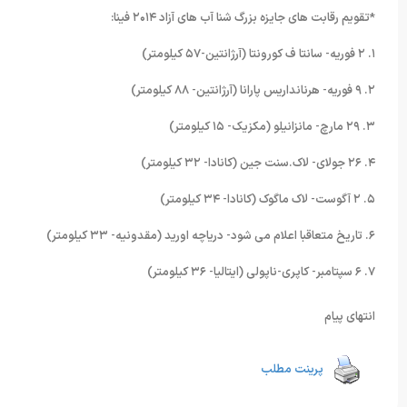
*تقویم رقابت های جایزه بزرگ شنا آب های آزاد ۲۰۱۴ فینا:
۱. ۲ فوریه- سانتا ف کورونتا (آرژانتین-۵۷ کیلومتر)
۲. ۹ فوریه- هرنانداریس پارانا (آرژانتین- ۸۸ کیلومتر)
۳. ۲۹ مارچ- مانزانیلو (مکزیک- ۱۵ کیلومتر)
۴. ۲۶ جولای- لاک.سنت جین (کانادا- ۳۲ کیلومتر)
۵. ۲ آگوست- لاک ماگوک (کانادا- ۳۴ کیلومتر)
۶. تاریخ متعاقبا اعلام می شود- دریاچه اورید (مقدونیه- ۳۳ کیلومتر)
۷. ۶ سپتامبر- کاپری-ناپولی (ایتالیا- ۳۶ کیلومتر)
انتهای پیام
پرینت مطلب