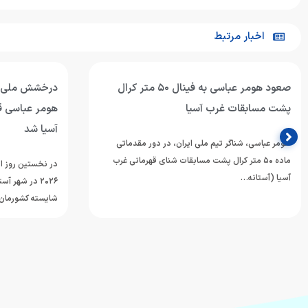
اخبار مرتبط
درخشش ملی‌پوش ایران در استخر آستانه؛
حضور هومر عب
هومر عباسی قهرمان ۱۰۰ متر کرال پشت غرب
آسیا؛
آسیا شد
هومر عباسی شناگر
در نخستین روز از رقابت‌های شنای قهرمانی غرب آسیا
mming Championships
۲۰۲۶ در شهر آستانه قزاقستان، هومر عباسی ملی‌پوش
شایسته کشورمان با…