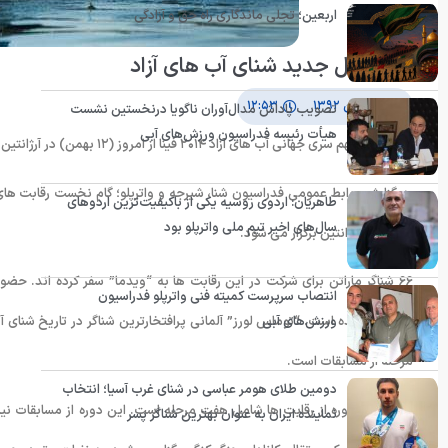
اربعین؛ تجلی ماندگاری راه حق و آزادگی
آغاز فصل جدید شنای آب های آزاد
۱۲ بهمن ۱۳۹۲
۱۲:۵۳
تصویب پاداش مدال‌آوران ناگویا درنخستین نشست
هیأت رئیسه فدراسیون ورزش‌های آبی
دو رویداد مهم سری جهانی آب های آزاد ۲۰۱۴ فینا از امروز (۱۲ بهمن) در آرژانتین آغاز می شود.
طاهریان: اردوی روسیه یکی از باکیفیت‌ترین اردوهای
سال‌های اخیر تیم ملی واترپلو بود
بهمن) در آرژانتین برگزار می شود.
انتصاب سرپرست کمیته فنی واترپلو فدراسیون
ورزش‌های آبی
مرحله از مسابقات است.
دومین طلای هومر عباسی در شنای غرب آسیا؛ انتخاب
تقویم این دوره از رقابت ها شامل هفت مرحله است. این دوره از مسابقات نیز 
نماینده ایران به عنوان بهترین شناگر پسر