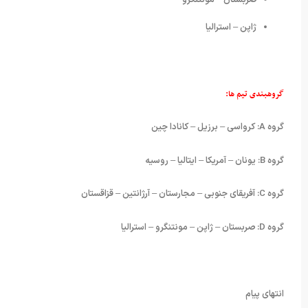
ژاپن – استرالیا
گروهبندی تیم ها:
گروه A: کرواسی – برزیل – کانادا چین
گروه B: یونان – آمریکا – ایتالیا – روسیه
گروه C: آفریقای جنوبی – مجارستان – آرژانتین – قزاقستان
گروه D: صربستان – ژاپن – مونتنگرو – استرالیا
انتهای پیام