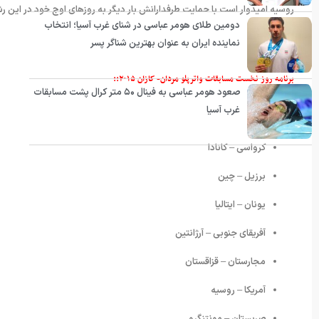
روسیه امیدوار است با حمایت طرفدارانش بار دیگر به روزهای اوج خود در این رشت
دومین طلای هومر عباسی در شنای غرب آسیا؛ انتخاب
نماینده ایران به عنوان بهترین شناگر پسر
برنامه روز نخست مسابقات واترپلو مردان- کازان ۲۰۱۵::
صعود هومر عباسی به فینال ۵۰ متر کرال پشت مسابقات
غرب آسیا
کرواسی – کانادا
برزیل – چین
یونان – ایتالیا
آفریقای جنوبی – آرژانتین
مجارستان – قزاقستان
آمریکا – روسیه
صربستان – مونتنگرو