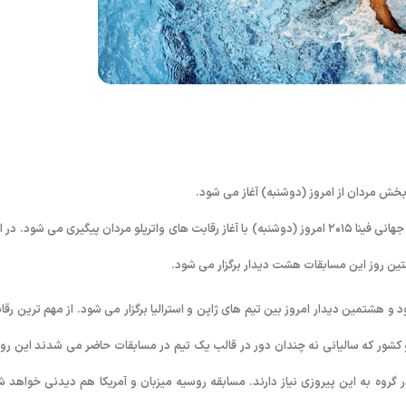
به گزارش روابط عمومی فدراسیون شنا، شیرجه و واترپلو؛ چهارمین روز مسابقات جهانی فینا ۲۰۱۵ امروز (دوشنبه) با آغاز رقابت های واترپلو مردان پیگیری می شود. 
تین روز این مسابقات هشت دیدار برگزار می شود.
قه افتتاحیه بین تیم های کرواسی و کانادا از گروه A خواهد بود و هشتمین دیدار امروز بین تیم های ژاپن و استرالیا برگزار می شود. از مهم ترین ر
کشور که سالیانی نه چندان دور در قالب یک تیم در مسابقات حاضر می شدند این روز
گروه به این پیروزی نیاز دارند. مسابقه روسیه میزبان و آمریکا هم دیدنی خواهد ش