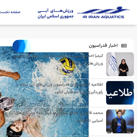
صفحه نخست
اخبار فدراسیون
کیمیا احمدی سرپرست کمیته شنا هنری بانوان فدراسیون
ورزش‌های آبی شد
اطلاعیه کمیته بانوان فدراسیون ورزش‌های آبی درباره
رکوردگیری ویژه داوطلبان کنکور
محمد قاسمی: هدفم رسیدن به فینال ۴۰۰ متر بازی‌های
آسیایی ناگویاست