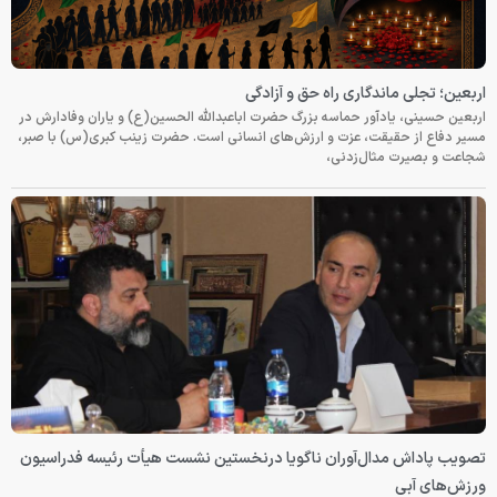
اربعین؛ تجلی ماندگاری راه حق و آزادگی
اربعین حسینی، یادآور حماسه بزرگ حضرت اباعبدالله الحسین(ع) و یاران وفادارش در
مسیر دفاع از حقیقت، عزت و ارزش‌های انسانی است. حضرت زینب کبری(س) با صبر،
شجاعت و بصیرت مثال‌زدنی،
تصویب پاداش مدال‌آوران ناگویا درنخستین نشست هیأت رئیسه فدراسیون
ورزش‌های آبی