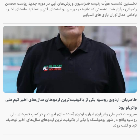
نخستین نشست هیأت رئیسه فدراسیون ورزش‌های آبی در دوره جدید ریاست محسن
رضوانی برگزار شد؛ نشستی که علاوه بر بررسی برنامه‌های فنی و عملکرد ماه‌های اخیر،
پاداش مدال‌آوران بازی‌های آسیایی
طاهریان: اردوی روسیه یکی از باکیفیت‌ترین اردوهای سال‌های اخیر تیم ملی
واترپلو بود
سرپرست تیم ملی واترپلوی ایران، اردوی آماده‌سازی این تیم در کمپ تیم‌های ملی
روسیه واقع در شهر پودولسک را یکی از باکیفیت‌ترین اردوهای سال‌های اخیر توصیف
کرد و گفت روند