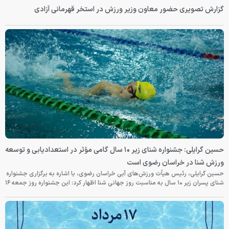
گزارش تصویری حضور معاون وزیر ورزش در استخر قهرمانی آزادی
حسین گرایلی: جشنواره شنای زیر ۱۰ سال گامی مؤثر در استعدادیابی و توسعه
ورزش شنا در خراسان رضوی است
حسین گرایلی، رئیس هیأت ورزش‌های آبی خراسان رضوی، با اشاره به برگزاری جشنواره
شنای پسران زیر ۱۰ سال به مناسبت روز جهانی شنا اظهار کرد: این جشنواره روز جمعه‌ ۱۶