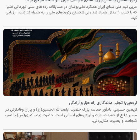
رکوردشکنی یا مدال‌آوری؛ شنای جوانان ایران در تایلند موفق بود؟
مربی تیم ملی شنای ایران عملکرد ملی‌پوشان در مسابقات رده‌های سنی قهرمانی آسیا
که با کسب ۹ مدال همراه شد ولی شکستن رکوردهای ملی را به همراه نداشت، ارزیابی
کرد.
اربعین؛ تجلی ماندگاری راه حق و آزادگی
اربعین حسینی، یادآور حماسه بزرگ حضرت اباعبدالله الحسین(ع) و یاران وفادارش در
مسیر دفاع از حقیقت، عزت و ارزش‌های انسانی است. حضرت زینب کبری(س) با صبر،
شجاعت و بصیرت مثال‌زدنی،