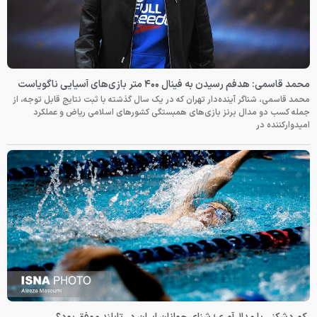
محمد قاسمی: هدفم رسیدن به فینال ۴۰۰ متر بازی‌های آسیایی ناگویاست
محمد قاسمی، شناگر آینده‌دار تهران که در یک سال گذشته با ثبت نتایج قابل توجه، از
جمله کسب دو مدال برنز بازی‌های همبستگی کشورهای اسلامی ریاض و عملکرد
امیدوارکننده در