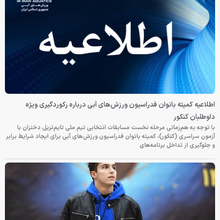
اطلاعیه کمیته بانوان فدراسیون ورزش‌های آبی درباره رکوردگیری ویژه
داوطلبان کنکور
با توجه به هم‌زمانی مرحله نخست مسابقات انتخابی تیم ملی تایم‌تریل دختران با
آزمون سراسری (کنکور)، کمیته بانوان فدراسیون ورزش‌های آبی برای ایجاد شرایط برابر
و جلوگیری از تداخل برنامه‌های