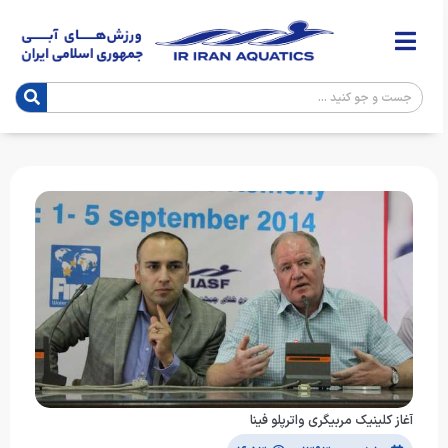
آغاز کلینیک مربیگری واترپلو فینا