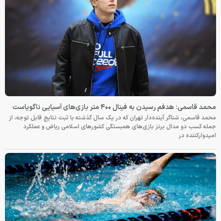
محمد قاسمی: هدفم رسیدن به فینال ۴۰۰ متر بازی‌های آسیایی ناگویاست
محمد قاسمی، شناگر آینده‌دار تهران که در یک سال گذشته با ثبت نتایج قابل توجه، از
جمله کسب دو مدال برنز بازی‌های همبستگی کشورهای اسلامی ریاض و عملکرد
امیدوارکننده در