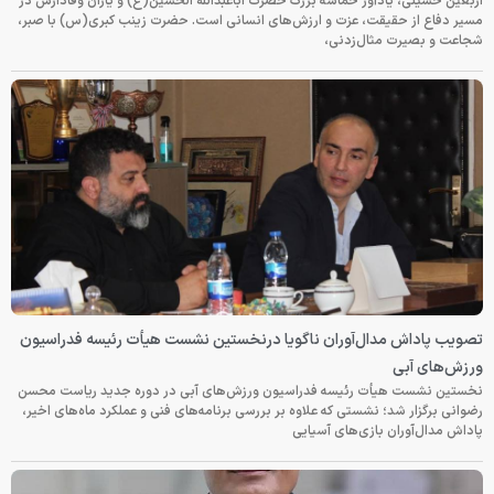
اربعین حسینی، یادآور حماسه بزرگ حضرت اباعبدالله الحسین(ع) و یاران وفادارش در
مسیر دفاع از حقیقت، عزت و ارزش‌های انسانی است. حضرت زینب کبری(س) با صبر،
شجاعت و بصیرت مثال‌زدنی،
تصویب پاداش مدال‌آوران ناگویا درنخستین نشست هیأت رئیسه فدراسیون
ورزش‌های آبی
نخستین نشست هیأت رئیسه فدراسیون ورزش‌های آبی در دوره جدید ریاست محسن
رضوانی برگزار شد؛ نشستی که علاوه بر بررسی برنامه‌های فنی و عملکرد ماه‌های اخیر،
پاداش مدال‌آوران بازی‌های آسیایی