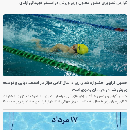
گزارش تصویری حضور معاون وزیر ورزش در استخر قهرمانی آزادی
حسین گرایلی: جشنواره شنای زیر ۱۰ سال گامی مؤثر در استعدادیابی و توسعه
ورزش شنا در خراسان رضوی است
حسین گرایلی، رئیس هیأت ورزش‌های آبی خراسان رضوی، با اشاره به برگزاری جشنواره
شنای پسران زیر ۱۰ سال به مناسبت روز جهانی شنا اظهار کرد: این جشنواره روز جمعه‌ ۱۶