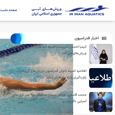
صفحه نخست
اخبار فدراسیون
کیمیا احمدی سرپرست کمیته شنا هنری بانوان فدراسیون
ورزش‌های آبی شد
اطلاعیه کمیته بانوان فدراسیون ورزش‌های آبی درباره
رکوردگیری ویژه داوطلبان کنکور
محمد قاسمی: هدفم رسیدن به فینال ۴۰۰ متر بازی‌های
آسیایی ناگویاست