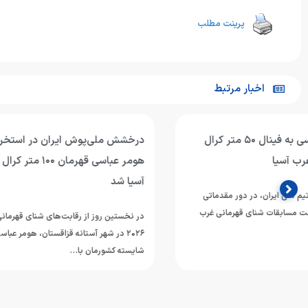
پرینت مطلب
اخبار مرتبط
درخشش ملی‌پوش ایران در استخر آستانه؛
حضور هومر عب
هومر عباسی قهرمان ۱۰۰ متر کرال پشت غرب
آسیا؛
آسیا شد
هومر عباسی شناگر
در نخستین روز از رقابت‌های شنای قهرمانی غرب آسیا
mming Championships
۲۰۲۶ در شهر آستانه قزاقستان، هومر عباسی ملی‌پوش
شایسته کشورمان با…