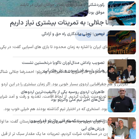
رکوردشکنی یا مدال‌آوری؛ شنای جوانان ایران در تایلند
موفق بود؟
احمدرضا جلالی: به تمرینات بیشتری نیاز داریم
اربعین؛ تجلی ماندگاری راه حق و آزادگی
۱۵ مرداد ۱۳۹۳
۱۰:۱۰
ملی پوش شنای ایران با اشاره به زمان محدود تا بازی های آسیایی گفت: در یکی دو
کنیم.
تصویب پاداش مدال‌آوران ناگویا درنخستین نشست
هیأت رئیسه فدراسیون ورزش‌های آبی
به گزارش روابط عمومی فدراسیون شنا، شیرجه و واترپلو؛ احمدرضا جلالی شناگر ت
تمرینی و هم جغرافیایی اردوی بسیار خوبی بود. اگر زمان بیشتری را در این ارد
طاهریان: اردوی روسیه یکی از باکیفیت‌ترین اردوهای
شد و در یک تورنومنت شرکت کردیم. از لحاظ اقامت، تغذیه و رفت و آمد ش
سال‌های اخیر تیم ملی واترپلو بود
نفع بازیکنان بود. استخری که در اختیار تیم گذاشته بودند هم خیلی خوب بود.
انتصاب سرپرست کمیته فنی واترپلو فدراسیون
ملی پوش شنای ایران درباره برنامه های تمرینی در اردوی مجارستان گفت: ما
ورزش‌های آبی
هفته دوم چون در مسابقات شرکت کردیم، تمرینات ما یک مقدار سبک تر از قبل شد