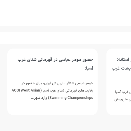
اسی در قهرمانی شنای غرب
امیر مطاعی: فاصله ما با رقبای 
شده؛ برای خلق شگفتی در ناگویا
می‌شویم
 ملی‌پوش ایران، برای حضور در
رقابت‌های قهرمانی شنای غرب آسیا (AOSI West Asian
امیر مطاعی، ملی‌پوش شنای ایران که در 
Swi) وارد شهر…
ثبت رکوردهای ارزشمند در رقابت‌های د
بین‌المللی، نام خود…