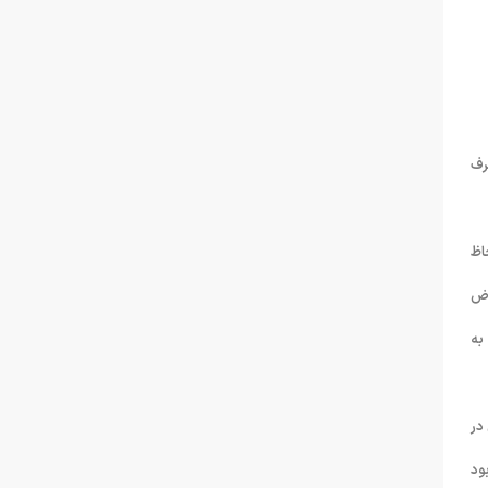
رف
اظ
وض
به
در
ود