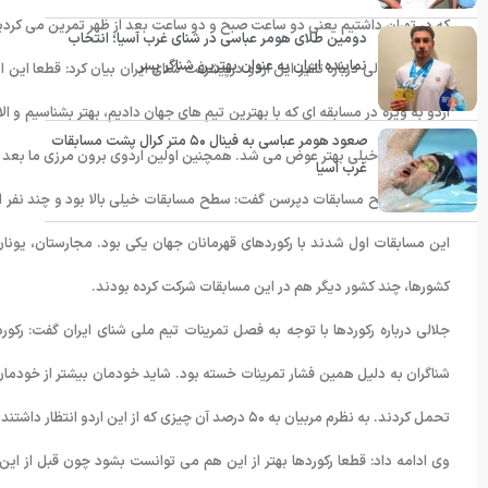
که در تهران داشتیم یعنی دو ساعت صبح و دو ساعت بعد از ظهر تمرین می کردی
دومین طلای هومر عباسی در شنای غرب آسیا؛ انتخاب
نماینده ایران به عنوان بهترین شناگر پسر
احمدرضا جلالی درباره تاثیر این اردو درپیشرفت شنای ایران بیان کرد: قطعا ای
اردو به ویژه در مسابقه ای که با بهترین تیم های جهان دادیم، بهتر بشناسیم و ال
صعود هومر عباسی به فینال ۵۰ متر کرال پشت مسابقات
تیم ملی شنا خیلی بهتر عوض می شد. همچنین اولین اردوی برون مرزی ما بعد از ۴ ماه تمرین در تهران بو
غرب آسیا
او درباره سطح مسابقات دپرسن گفت: سطح مسابقات خیلی بالا بود و چند نفر از
این مسابقات اول شدند با رکوردهای قهرمانان جهان یکی بود. مجارستان، یونان،
کشورها، چند کشور دیگر هم در این مسابقات شرکت کرده بودند.
جلالی درباره رکوردها با توجه به فصل تمرینات تیم ملی شنای ایران گفت: رکور
شناگران به دلیل همین فشار تمرینات خسته بود. شاید خودمان بیشتر از خودمان
تحمل کردند. به نظرم مربیان به ۵۰ درصد آن چیزی که از این اردو انتظار داشتند، رسیدند که اگر زمان این اردو بیشتر بود، به ۱۰۰ درصد اهداف مدنظر دست می یافتند.
وی ادامه داد: قطعا رکوردها بهتر از این هم می توانست بشود چون قبل از این 