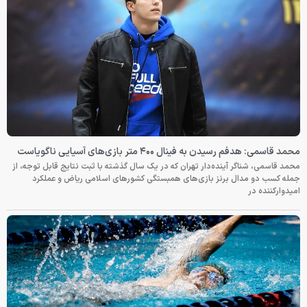
محمد قاسمی: هدفم رسیدن به فینال ۴۰۰ متر بازی‌های آسیایی ناگویاست
محمد قاسمی، شناگر آینده‌دار تهران که در یک سال گذشته با ثبت نتایج قابل توجه، از
جمله کسب دو مدال برنز بازی‌های همبستگی کشورهای اسلامی ریاض و عملکرد
امیدوارکننده در