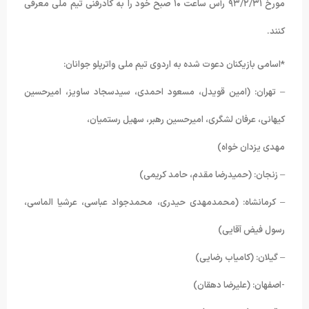
مورخ ۹۳/۲/۳۱ رأس ساعت ۱۰ صبح خود را به کادرفنی تیم ملی معرفی
کنند.
*اسامی بازیکنان دعوت شده به اردوی تیم ملی واترپلو جوانان:
– تهران: (امین قویدل، مسعود احمدی، سیدسجاد ساویز، امیرحسین
کیهانی، عرفان لشگری، امیرحسین رهبر، سهیل رستمیان،
مهدی یزدان خواه)
– زنجان: (حمیدرضا مقدم، حامد کریمی)
– کرمانشاه: (محمدمهدی حیدری، محمدجواد عباسی، عرشیا الماسی،
رسول فیض آقایی)
– گیلان: (کامیاب رضایی)
-اصفهان: (علیرضا دهقان)