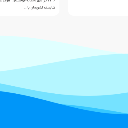
۲۰۲۶ در شهر آستانه قزاقستان، هومر
شایسته کشورمان با…