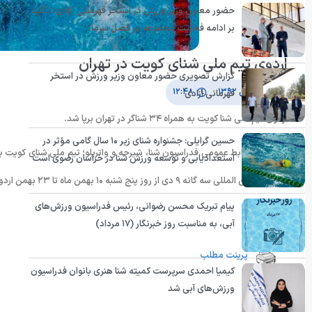
حضور معاون وزیر ورزش در استخر قهرمانی آزادی؛ تأکید
بر ادامه فعالیت مجموعه در فصل سرما
اردوی تیم ملی شنای کویت در تهران
گزارش تصویری حضور معاون وزیر ورزش در استخر
۱۲ بهمن ۱۳۹۲
۱۲:۴۸
قهرمانی آزادی
اردوی تیم ملی شنا کویت به همراه ۳۴ شناگر در تهران برپا شد.
حسین گرایلی: جشنواره شنای زیر ۱۰ سال گامی مؤثر در
استعدادیابی و توسعه ورزش شنا در خراسان رضوی است
در استخر بین المللی سه گانه ۹ دی از روز پنج شنبه ۱۰ بهمن ماه تا ۲۳ بهمن اردوی تدارکاتی برپا کرد.
پیام تبریک محسن رضوانی، رئیس فدراسیون ورزش‌های
انتهای پیام/
آبی، به مناسبت روز خبرنگار (۱۷ مرداد)
پرینت مطلب
کیمیا احمدی سرپرست کمیته شنا هنری بانوان فدراسیون
ورزش‌های آبی شد