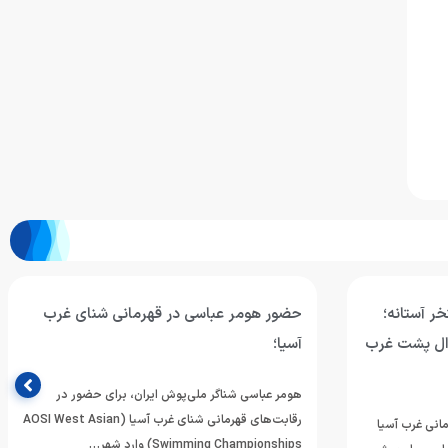
ر آستانه؛
حضور هومر عباسی در قهرمانی شنای غرب
مان ۱۰۰ متر کرال پشت غرب
آسیا؛
هومر عباسی شناگر ملی‌پوش ایران، برای حضور در
رقابت‌های قهرمانی شنای غرب آسیا (AOSI West Asian
انی غرب آسیا
Swimming Championships) وارد شهر…