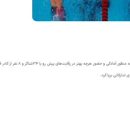
به گزارش روابط عمومی فدراسیون شنا، شیرجه و واترپلو؛ تیم ملی شنای کویت به منظور آمادگی و حضور هرچه بهتر در رقابت‌های پیش رو 