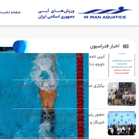
صفحه نخست
اخبار فدراسیون
آیین نامه مسابقه شنای آبهای آزاد – آقایان – جام شهدای
ناوچه دنا
برگزاری جشنواره بزرگداشت روز جهانی شنا در استان البرز
حضور رئیس فدراسیون ورزش‌های آبی در مراسم روز
خبرنگار و اهدای جوایز برگزیدگان AIPS