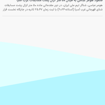
صعود هومر عباسی به فینال ۵۰ متر کرال پشت مسابقات غرب آسیا
هومر عباسی، شناگر تیم ملی ایران، در دور مقدماتی ماده ۵۰ متر کرال پشت مسابقات
شنای قهرمانی غرب آسیا (آستانه ۲۰۲۶) با ثبت زمان ۲۵.۶۷ ثانیه در جایگاه نخست قرار