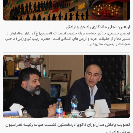
اربعین؛ تجلی ماندگاری راه حق و آزادگی
اربعین حسینی، یادآور حماسه بزرگ حضرت اباعبدالله الحسین(ع) و یاران وفادارش در
مسیر دفاع از حقیقت، عزت و ارزش‌های انسانی است. حضرت زینب کبری(س) با صبر،
شجاعت و بصیرت مثال‌زدنی،
تصویب پاداش مدال‌آوران ناگویا درنخستین نشست هیأت رئیسه فدراسیون
ورزش‌های آبی