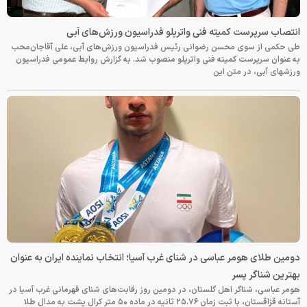
انتصاب سرپرست کمیته فنی واترپلو فدراسیون ورزش‌های آبی
طی حکمی از سوی محسن رضوانی رئیس فدراسیون ورزش‌های آبی، علی آقاجان‌محب
به عنوان سرپرست کمیته فنی واترپلو منصوب شد. به گزارش روابط عمومی فدراسیون
ورزشهای آبی، در متن این
دومین طلای هومر عباسی در شنای غرب آسیا؛ انتخاب نماینده ایران به عنوان
بهترین شناگر پسر
هومر عباسی، شناگر اهل گلستان، در دومین روز رقابت‌های شنای قهرمانی غرب آسیا در
آستانه قزاقستان، با ثبت زمان ۲۵.۷۶ ثانیه در ماده ۵۰ متر کرال پشت به مدال طلا