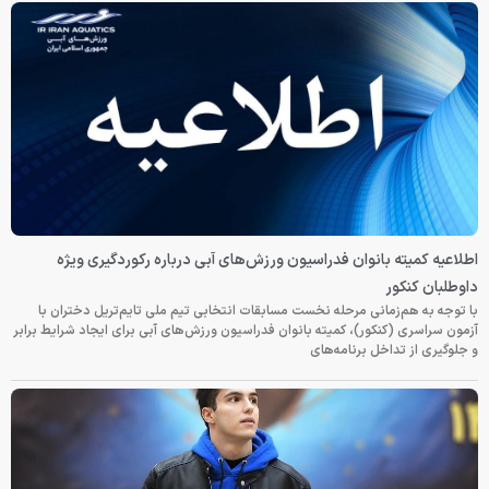
اطلاعیه کمیته بانوان فدراسیون ورزش‌های آبی درباره رکوردگیری ویژه
داوطلبان کنکور
با توجه به هم‌زمانی مرحله نخست مسابقات انتخابی تیم ملی تایم‌تریل دختران با
آزمون سراسری (کنکور)، کمیته بانوان فدراسیون ورزش‌های آبی برای ایجاد شرایط برابر
و جلوگیری از تداخل برنامه‌های