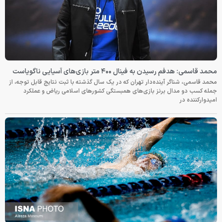
محمد قاسمی: هدفم رسیدن به فینال ۴۰۰ متر بازی‌های آسیایی ناگویاست
محمد قاسمی، شناگر آینده‌دار تهران که در یک سال گذشته با ثبت نتایج قابل توجه، از
جمله کسب دو مدال برنز بازی‌های همبستگی کشورهای اسلامی ریاض و عملکرد
امیدوارکننده در