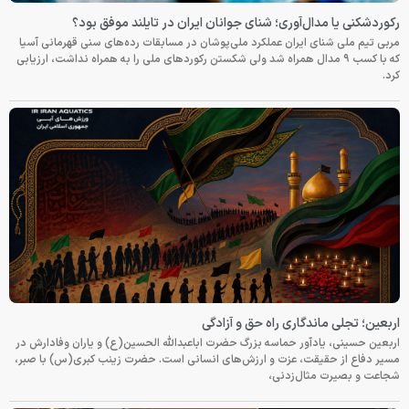
رکوردشکنی یا مدال‌آوری؛ شنای جوانان ایران در تایلند موفق بود؟
مربی تیم ملی شنای ایران عملکرد ملی‌پوشان در مسابقات رده‌های سنی قهرمانی آسیا
که با کسب ۹ مدال همراه شد ولی شکستن رکوردهای ملی را به همراه نداشت، ارزیابی
کرد.
اربعین؛ تجلی ماندگاری راه حق و آزادگی
اربعین حسینی، یادآور حماسه بزرگ حضرت اباعبدالله الحسین(ع) و یاران وفادارش در
مسیر دفاع از حقیقت، عزت و ارزش‌های انسانی است. حضرت زینب کبری(س) با صبر،
شجاعت و بصیرت مثال‌زدنی،