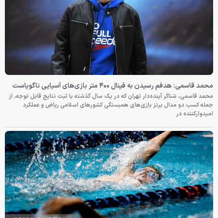
محمد قاسمی: هدفم رسیدن به فینال ۴۰۰ متر بازی‌های آسیایی ناگویاست
محمد قاسمی، شناگر آینده‌دار تهران که در یک سال گذشته با ثبت نتایج قابل توجه، از
جمله کسب دو مدال برنز بازی‌های همبستگی کشورهای اسلامی ریاض و عملکرد
امیدوارکننده در