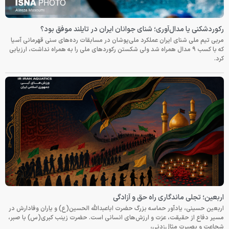
رکوردشکنی یا مدال‌آوری؛ شنای جوانان ایران در تایلند موفق بود؟
مربی تیم ملی شنای ایران عملکرد ملی‌پوشان در مسابقات رده‌های سنی قهرمانی آسیا
که با کسب ۹ مدال همراه شد ولی شکستن رکوردهای ملی را به همراه نداشت، ارزیابی
کرد.
اربعین؛ تجلی ماندگاری راه حق و آزادگی
اربعین حسینی، یادآور حماسه بزرگ حضرت اباعبدالله الحسین(ع) و یاران وفادارش در
مسیر دفاع از حقیقت، عزت و ارزش‌های انسانی است. حضرت زینب کبری(س) با صبر،
شجاعت و بصیرت مثال‌زدنی،