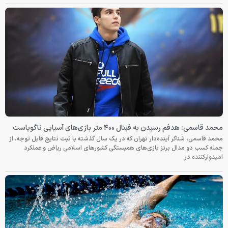
محمد قاسمی: هدفم رسیدن به فینال ۴۰۰ متر بازی‌های آسیایی ناگویاست
محمد قاسمی، شناگر آینده‌دار تهران که در یک سال گذشته با ثبت نتایج قابل توجه، از
جمله کسب دو مدال برنز بازی‌های همبستگی کشورهای اسلامی ریاض و عملکرد
امیدوارکننده در