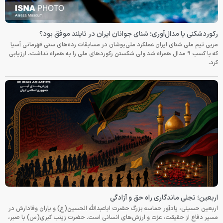
رکوردشکنی یا مدال‌آوری؛ شنای جوانان ایران در تایلند موفق بود؟
مربی تیم ملی شنای ایران عملکرد ملی‌پوشان در مسابقات رده‌های سنی قهرمانی آسیا
که با کسب ۹ مدال همراه شد ولی شکستن رکوردهای ملی را به همراه نداشت، ارزیابی
کرد.
اربعین؛ تجلی ماندگاری راه حق و آزادگی
اربعین حسینی، یادآور حماسه بزرگ حضرت اباعبدالله الحسین(ع) و یاران وفادارش در
مسیر دفاع از حقیقت، عزت و ارزش‌های انسانی است. حضرت زینب کبری(س) با صبر،