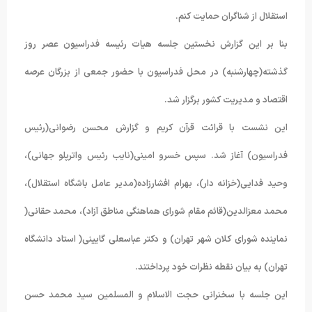
استقلال از شناگران حمایت کنم.
بنا بر این گزارش نخستین جلسه هیات رئیسه فدراسیون عصر روز
گذشته(چهارشنبه) در محل فدراسیون با حضور جمعی از بزرگان عرصه
اقتصاد و مدیریت کشور برگزار شد.
این نشست با قرائت قرآن کریم و گزارش محسن رضوانی(رئیس
فدراسیون) آغاز شد. سپس خسرو امینی(نایب رئیس واترپلو جهانی)،
وحید فدایی(خزانه دار)، بهرام افشارزاده(مدیر عامل باشگاه استقلال)،
محمد معزالدین(قائم مقام شورای هماهنگی مناطق آزاد)، محمد حقانی(
نماینده شورای کلان شهر تهران) و دکتر عباسعلی گایینی( استاد دانشگاه
تهران) به بیان نقطه نظرات خود پرداختند.
این جلسه با سخنرانی حجت الاسلام و المسلمین سید محمد حسن