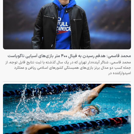
محمد قاسمی: هدفم رسیدن به فینال ۴۰۰ متر بازی‌های آسیایی ناگویاست
محمد قاسمی، شناگر آینده‌دار تهران که در یک سال گذشته با ثبت نتایج قابل توجه، از
جمله کسب دو مدال برنز بازی‌های همبستگی کشورهای اسلامی ریاض و عملکرد
امیدوارکننده در