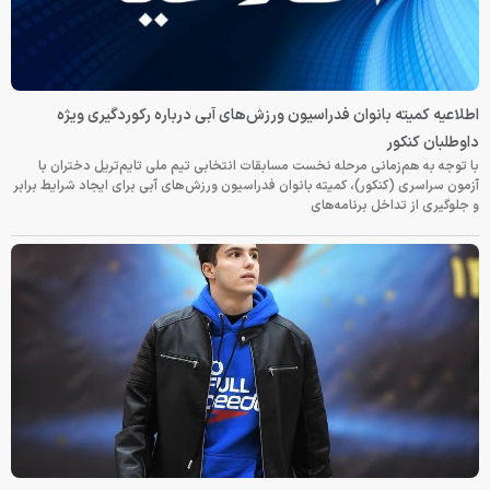
اطلاعیه کمیته بانوان فدراسیون ورزش‌های آبی درباره رکوردگیری ویژه
داوطلبان کنکور
با توجه به هم‌زمانی مرحله نخست مسابقات انتخابی تیم ملی تایم‌تریل دختران با
آزمون سراسری (کنکور)، کمیته بانوان فدراسیون ورزش‌های آبی برای ایجاد شرایط برابر
و جلوگیری از تداخل برنامه‌های