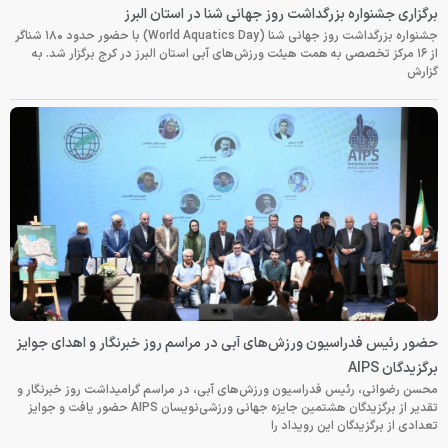
برگزاری جشنواره بزرگداشت روز جهانی شنا در استان البرز
جشنواره بزرگداشت روز جهانی شنا (World Aquatics Day) با حضور حدود ۱۸۰ شناگر
از ۱۶ مرکز تخصصی به همت هیئت ورزش‌های آبی استان البرز در کرج برگزار شد. به
گزارش
حضور رئیس فدراسیون ورزش‌های آبی در مراسم روز خبرنگار و اهدای جوایز
برگزیدگان AIPS
محسن رضوانی، رئیس فدراسیون ورزش‌های آبی، در مراسم گرامیداشت روز خبرنگار و
تقدیر از برگزیدگان هشتمین جایزه جهانی ورزشی‌نویسان AIPS حضور یافت و جوایز
تعدادی از برگزیدگان این رویداد را