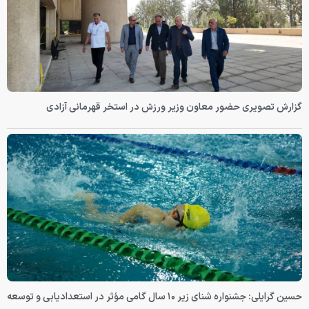
گزارش تصویری حضور معاون وزیر ورزش در استخر قهرمانی آزادی
حسین گرایلی: جشنواره شنای زیر ۱۰ سال گامی مؤثر در استعدادیابی و توسعه