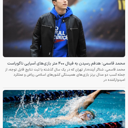
محمد قاسمی: هدفم رسیدن به فینال ۴۰۰ متر بازی‌های آسیایی ناگویاست
محمد قاسمی، شناگر آینده‌دار تهران که در یک سال گذشته با ثبت نتایج قابل توجه، از
جمله کسب دو مدال برنز بازی‌های همبستگی کشورهای اسلامی ریاض و عملکرد
امیدوارکننده در