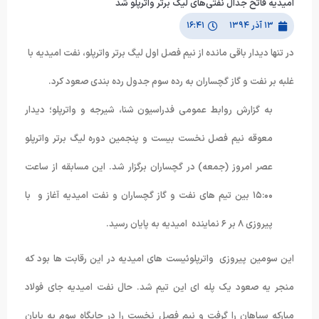
امیدیه فاتح جدال نفتی‌های لیگ برتر واترپلو شد
۱۳ آذر ۱۳۹۴
۱۶:۴۱
در تنها دیدار باقی مانده از نیم فصل اول لیگ برتر واترپلو، نفت امیدیه با
غلبه بر نفت و گاز گچساران به رده سوم جدول رده بندی صعود کرد.
به گزارش روابط عمومی فدراسیون شنا، شیرجه و واترپلو؛ دیدار
معوقه نیم فصل نخست بیست و پنجمین دوره لیگ برتر واترپلو
عصر امروز (جمعه) در گچساران برگزار شد. این مسابقه از ساعت
۱۵:۰۰ بین تیم های نفت و گاز گچساران و نفت امیدیه آغاز و با
پیروزی ۸ بر ۶ نماینده امیدیه به پایان رسید.
این سومین پیروزی واترپلوئیست های امیدیه در این رقابت ها بود که
منجر یه صعود یک پله ای این تیم شد. حال نفت امیدیه جای فولاد
مبارکه سپاهان را گرفت و نیم فصل نخست را در جایگاه سوم به پایان