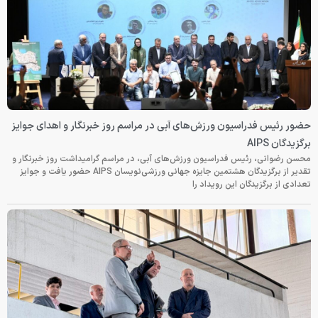
حضور رئیس فدراسیون ورزش‌های آبی در مراسم روز خبرنگار و اهدای جوایز
برگزیدگان AIPS
محسن رضوانی، رئیس فدراسیون ورزش‌های آبی، در مراسم گرامیداشت روز خبرنگار و
تقدیر از برگزیدگان هشتمین جایزه جهانی ورزشی‌نویسان AIPS حضور یافت و جوایز
تعدادی از برگزیدگان این رویداد را