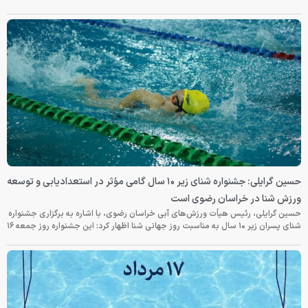
حسین گرایلی: جشنواره شنای زیر ۱۰ سال گامی مؤثر در استعدادیابی و توسعه
ورزش شنا در خراسان رضوی است
حسین گرایلی، رئیس هیأت ورزش‌های آبی خراسان رضوی، با اشاره به برگزاری جشنواره
شنای پسران زیر ۱۰ سال به مناسبت روز جهانی شنا اظهار کرد: این جشنواره روز جمعه‌ ۱۶