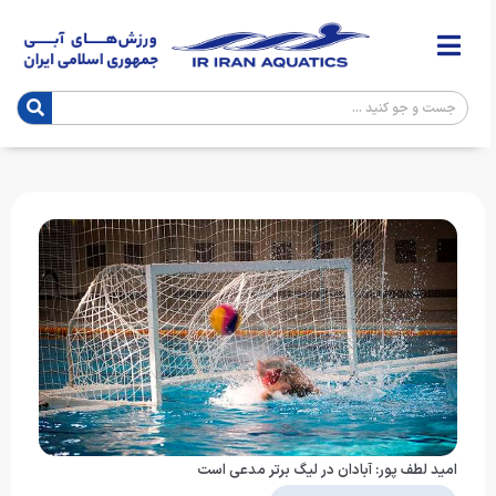
امید لطف پور: آبادان در لیگ برتر مدعی است