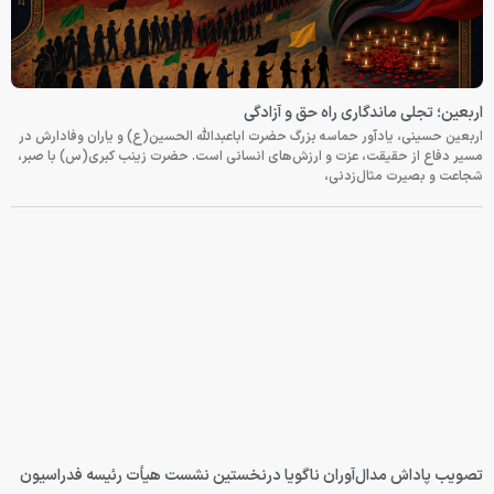
اربعین؛ تجلی ماندگاری راه حق و آزادگی
اربعین حسینی، یادآور حماسه بزرگ حضرت اباعبدالله الحسین(ع) و یاران وفادارش در
مسیر دفاع از حقیقت، عزت و ارزش‌های انسانی است. حضرت زینب کبری(س) با صبر،
شجاعت و بصیرت مثال‌زدنی،
تصویب پاداش مدال‌آوران ناگویا درنخستین نشست هیأت رئیسه فدراسیون