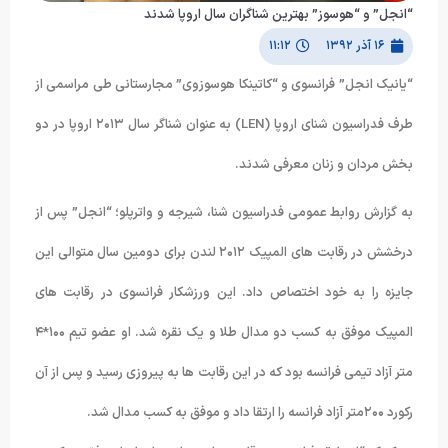
“انجل” و “هوسوز” بهترین شناگران سال اروپا شدند
۱۶ آذر ۱۳۹۲
۱۱:۱۲
“یانیک انجل” فرانسوی و “کاتینکا هوسوزوی” مجارستانی طی مراسمی از
طرف فدراسیون شنای اروپا (LEN) به عنوان شناگر سال ۲۰۱۳ اروپا در دو
بخش مردان و زنان معرفی شدند.
به گزارش روابط عمومی فدراسیون شنا، شیرجه و واترپلو؛ “انجل” پس از
درخشش در رقابت های المپیک ۲۰۱۲ لندن برای دومین سال متوالی این
جایزه را به خود اختصاص داد. این ورزشکار فرانسوی در رقابت های
المپیک موفق به کسب دو مدال طلا و یک نقره شد. او عضو تیم ۱۰۰*۴
متر آزاد تیمی فرانسه بود که در این رقابت ها به پیروزی رسید و پس از آن
رکورد ۲۰۰متر آزاد فرانسه را ارتقا داد و موفق به کسب مدال شد.