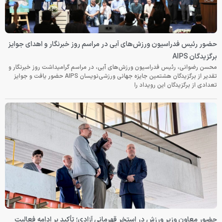
حضور رئیس فدراسیون ورزش‌های آبی در مراسم روز خبرنگار و اهدای جوایز
برگزیدگان AIPS
محسن رضوانی، رئیس فدراسیون ورزش‌های آبی، در مراسم گرامیداشت روز خبرنگار و
تقدیر از برگزیدگان هشتمین جایزه جهانی ورزشی‌نویسان AIPS حضور یافت و جوایز
تعدادی از برگزیدگان این رویداد را
حضور معاون وزیر ورزش در استخر قهرمانی آزادی؛ تأکید بر ادامه فعالیت