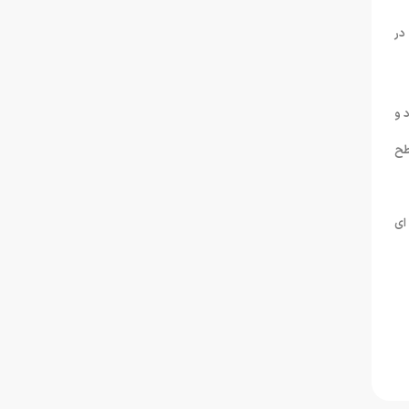
در
 و
طح
ای