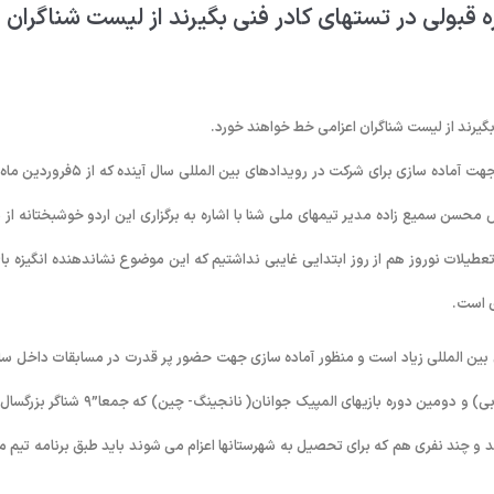
ه قبولی در تستهای کادر فنی بگیرند از لیست شناگران
 بگیرند از لیست شناگران اعزامی خط خواهند خورد.
به گزارش روابط عمومی فدراسیون شنا، مرحله دوم اردوی متمرکز تیم ملی شنا جهت آماده سازی برای شرکت در رویدادهای بین المللی سا
ر همین خصوص محسن سمیع زاده مدیر تیمهای ملی شنا با اشاره به برگزاری این اردو خوشبختانه از
یلات نوروز هم از روز ابتدایی غایبی نداشتیم که این موضوع نشاندهنده انگیزه بال
ی است.
ای بین المللی زیاد است و منظور آماده سازی جهت حضور پر قدرت در مسابقات داخل سا
آسیا(اینچوان – کره)، قهرمانی جهان(بارسلون- اسپانیا)، قهرمانی جوانان جهان(دبی) و دومین دوره بازیهای المپیک جوانان( نانجینگ- چین) 
د و چند نفری هم که برای تحصیل به شهرستانها اعزام می شوند باید طبق برنامه تیم م