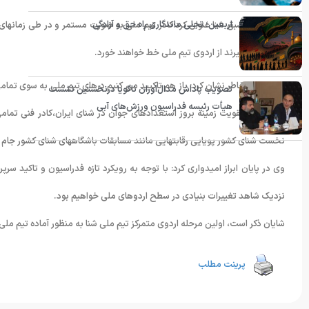
اربعین؛ تجلی ماندگاری راه حق و آزادگی
ملی پوش اسبق شنا عنوان کرد:کادر تیم ملی به صورت مستمر و در طی زمانهای
این تستها بگیرند از اردوی تیم ملی خط خواهند خورد.
سمیع زاده خاطر نشان کرد: باز هم تاکیید می کنیم درهای تیم ملی به سوی تمامی 
تصویب پاداش مدال‌آوران ناگویا درنخستین نشست
هیأت رئیسه فدراسیون ورزش‌های آبی
اهمیت به تقویت زمینه بروز استعدادهای جوان در شنای ایران،کادر فنی تمام
نخست شنای کشور پویایی رقابتهایی مانند مسابقات باشگاههای شنای کشور جام خ
وی در پایان ابراز امیدواری کرد: با توجه به رویکرد تازه فدراسیون و تاکید سر
نزدیک شاهد تغییرات بنیادی در سطح اردوهای ملی خواهیم بود.
شایان ذکر است، اولین مرحله اردوی متمرکز تیم ملی شنا به منظور آماده تیم ملی شنا از ٢٣لغایت ٢٩ اسفند سال گذشته برگزار
پرینت مطلب