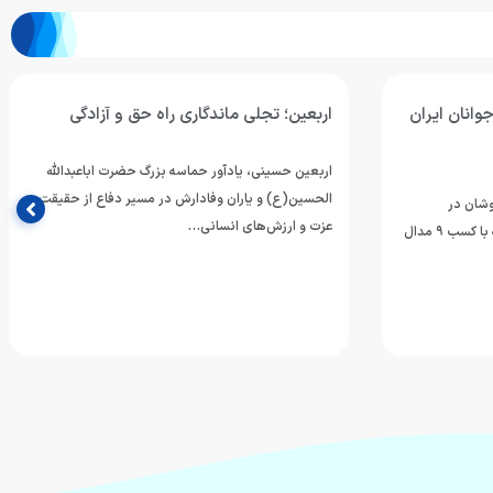
وانان ایران
اربعین؛ تجلی ماندگاری راه حق و آزادگی
اربعین حسینی، یادآور حماسه بزرگ حضرت اباعبدالله
الحسین(ع) و یاران وفادارش در مسیر دفاع از حقیقت،
وشان در
عزت و ارزش‌های انسانی…
مسابقات رده‌های سنی قهرمانی آسیا که با کسب ۹ مدال