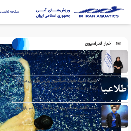
صفحه نخست
اخبار فدراسیون
کیمیا احمدی سرپرست کمیته شنا هنری بانوان فدراسیون
ورزش‌های آبی شد
اطلاعیه کمیته بانوان فدراسیون ورزش‌های آبی درباره
رکوردگیری ویژه داوطلبان کنکور
محمد قاسمی: هدفم رسیدن به فینال ۴۰۰ متر بازی‌های
آسیایی ناگویاست