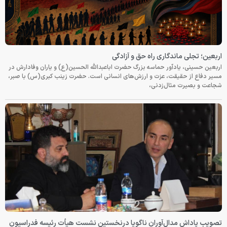
اربعین؛ تجلی ماندگاری راه حق و آزادگی
اربعین حسینی، یادآور حماسه بزرگ حضرت اباعبدالله الحسین(ع) و یاران وفادارش در
مسیر دفاع از حقیقت، عزت و ارزش‌های انسانی است. حضرت زینب کبری(س) با صبر،
شجاعت و بصیرت مثال‌زدنی،
تصویب پاداش مدال‌آوران ناگویا درنخستین نشست هیأت رئیسه فدراسیون