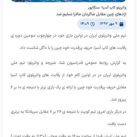
واترپلو کاپ آسیا- سنگاپور
اژدهای چین مقابل شاگردان مالارا تسلیم شد
۹ مهر ۱۳۹۲
۱۴:۰۹
تیم ملی واترپلوی ایران در اولین بازی خود در چهارچوب سومین دوره ی
رقابت های کاپ آسیا، حریف پرقدرت خود چین را با ١۰گل شکست داد.
به گزارش روابط عمومی فدراسیون شنا، شیرجه و واترپلو؛ تیم ملی
واترپلوی ایران در در اولین گام خود از رقابت های واترپلوی کاپ آسیا
مقابل حریف پرقدرت خود چین با ارائه ی یک بازی برتر با نتیجه ی ١۰ بر ۶
پیروز شد.
در دیگر بازی امروز تیم کویت با نتیجه ی ٢۶ بر ٧ مقابل سریلانکا به برتری
دست یافت.
تیم ملی ایران فردا از ساعت ١۶:۰۰ به وقت محلی (١١:٣۰ به وقت تهران)