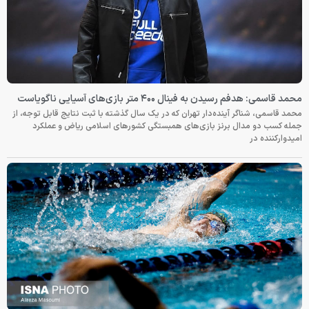
محمد قاسمی: هدفم رسیدن به فینال ۴۰۰ متر بازی‌های آسیایی ناگویاست
محمد قاسمی، شناگر آینده‌دار تهران که در یک سال گذشته با ثبت نتایج قابل توجه، از
جمله کسب دو مدال برنز بازی‌های همبستگی کشورهای اسلامی ریاض و عملکرد
امیدوارکننده در