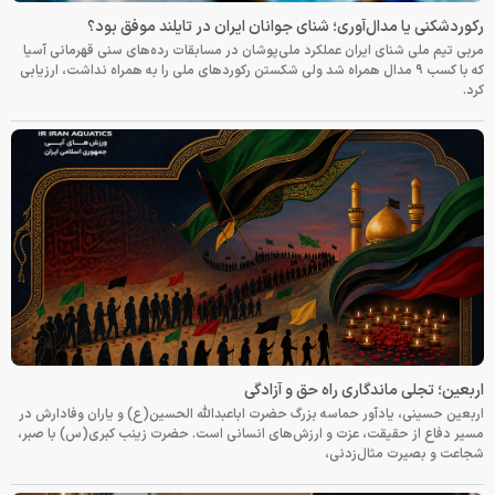
رکوردشکنی یا مدال‌آوری؛ شنای جوانان ایران در تایلند موفق بود؟
مربی تیم ملی شنای ایران عملکرد ملی‌پوشان در مسابقات رده‌های سنی قهرمانی آسیا
که با کسب ۹ مدال همراه شد ولی شکستن رکوردهای ملی را به همراه نداشت، ارزیابی
کرد.
اربعین؛ تجلی ماندگاری راه حق و آزادگی
اربعین حسینی، یادآور حماسه بزرگ حضرت اباعبدالله الحسین(ع) و یاران وفادارش در
مسیر دفاع از حقیقت، عزت و ارزش‌های انسانی است. حضرت زینب کبری(س) با صبر،
شجاعت و بصیرت مثال‌زدنی،