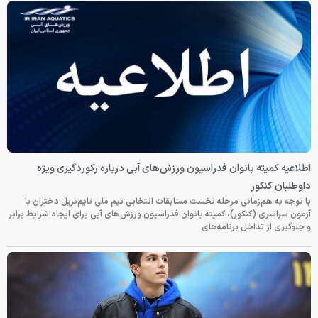
اطلاعیه کمیته بانوان فدراسیون ورزش‌های آبی درباره رکوردگیری ویژه
داوطلبان کنکور
با توجه به هم‌زمانی مرحله نخست مسابقات انتخابی تیم ملی تایم‌تریل دختران با
آزمون سراسری (کنکور)، کمیته بانوان فدراسیون ورزش‌های آبی برای ایجاد شرایط برابر
و جلوگیری از تداخل برنامه‌های