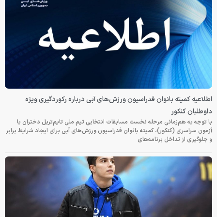
اطلاعیه کمیته بانوان فدراسیون ورزش‌های آبی درباره رکوردگیری ویژه
داوطلبان کنکور
با توجه به هم‌زمانی مرحله نخست مسابقات انتخابی تیم ملی تایم‌تریل دختران با
آزمون سراسری (کنکور)، کمیته بانوان فدراسیون ورزش‌های آبی برای ایجاد شرایط برابر
و جلوگیری از تداخل برنامه‌های