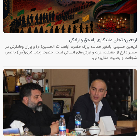
اربعین؛ تجلی ماندگاری راه حق و آزادگی
اربعین حسینی، یادآور حماسه بزرگ حضرت اباعبدالله الحسین(ع) و یاران وفادارش در
مسیر دفاع از حقیقت، عزت و ارزش‌های انسانی است. حضرت زینب کبری(س) با صبر،
شجاعت و بصیرت مثال‌زدنی،