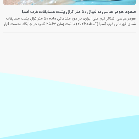
صعود هومر عباسی به فینال ۵۰ متر کرال پشت مسابقات غرب آسیا
هومر عباسی، شناگر تیم ملی ایران، در دور مقدماتی ماده ۵۰ متر کرال پشت مسابقات
شنای قهرمانی غرب آسیا (آستانه ۲۰۲۶) با ثبت زمان ۲۵.۶۷ ثانیه در جایگاه نخست قرار