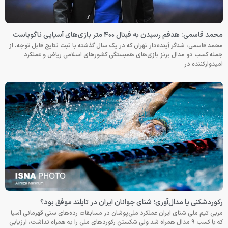
محمد قاسمی: هدفم رسیدن به فینال ۴۰۰ متر بازی‌های آسیایی ناگویاست
محمد قاسمی، شناگر آینده‌دار تهران که در یک سال گذشته با ثبت نتایج قابل توجه، از
جمله کسب دو مدال برنز بازی‌های همبستگی کشورهای اسلامی ریاض و عملکرد
امیدوارکننده در
رکوردشکنی یا مدال‌آوری؛ شنای جوانان ایران در تایلند موفق بود؟
مربی تیم ملی شنای ایران عملکرد ملی‌پوشان در مسابقات رده‌های سنی قهرمانی آسیا
که با کسب ۹ مدال همراه شد ولی شکستن رکوردهای ملی را به همراه نداشت، ارزیابی