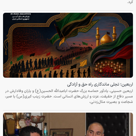
کرد.
اربعین؛ تجلی ماندگاری راه حق و آزادگی
اربعین حسینی، یادآور حماسه بزرگ حضرت اباعبدالله الحسین(ع) و یاران وفادارش در
مسیر دفاع از حقیقت، عزت و ارزش‌های انسانی است. حضرت زینب کبری(س) با صبر،
شجاعت و بصیرت مثال‌زدنی،