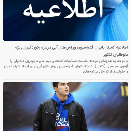
اطلاعیه کمیته بانوان فدراسیون ورزش‌های آبی درباره رکوردگیری ویژه
داوطلبان کنکور
با توجه به هم‌زمانی مرحله نخست مسابقات انتخابی تیم ملی تایم‌تریل دختران با
آزمون سراسری (کنکور)، کمیته بانوان فدراسیون ورزش‌های آبی برای ایجاد شرایط برابر
و جلوگیری از تداخل برنامه‌های