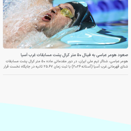
صعود هومر عباسی به فینال ۵۰ متر کرال پشت مسابقات غرب آسیا
هومر عباسی، شناگر تیم ملی ایران، در دور مقدماتی ماده ۵۰ متر کرال پشت مسابقات
شنای قهرمانی غرب آسیا (آستانه ۲۰۲۶) با ثبت زمان ۲۵.۶۷ ثانیه در جایگاه نخست قرار