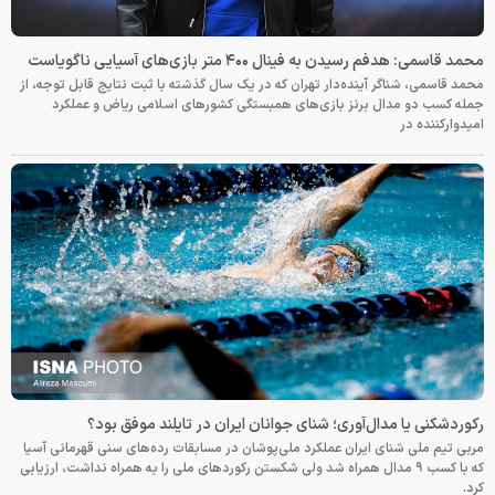
محمد قاسمی: هدفم رسیدن به فینال ۴۰۰ متر بازی‌های آسیایی ناگویاست
محمد قاسمی، شناگر آینده‌دار تهران که در یک سال گذشته با ثبت نتایج قابل توجه، از
جمله کسب دو مدال برنز بازی‌های همبستگی کشورهای اسلامی ریاض و عملکرد
امیدوارکننده در
رکوردشکنی یا مدال‌آوری؛ شنای جوانان ایران در تایلند موفق بود؟
مربی تیم ملی شنای ایران عملکرد ملی‌پوشان در مسابقات رده‌های سنی قهرمانی آسیا
که با کسب ۹ مدال همراه شد ولی شکستن رکوردهای ملی را به همراه نداشت، ارزیابی
کرد.