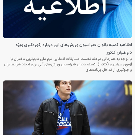
اطلاعیه کمیته بانوان فدراسیون ورزش‌های آبی درباره رکوردگیری ویژه
داوطلبان کنکور
با توجه به هم‌زمانی مرحله نخست مسابقات انتخابی تیم ملی تایم‌تریل دختران با
آزمون سراسری (کنکور)، کمیته بانوان فدراسیون ورزش‌های آبی برای ایجاد شرایط برابر
و جلوگیری از تداخل برنامه‌های