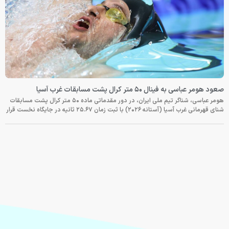
صعود هومر عباسی به فینال ۵۰ متر کرال پشت مسابقات غرب آسیا
هومر عباسی، شناگر تیم ملی ایران، در دور مقدماتی ماده ۵۰ متر کرال پشت مسابقات
شنای قهرمانی غرب آسیا (آستانه ۲۰۲۶) با ثبت زمان ۲۵.۶۷ ثانیه در جایگاه نخست قرار