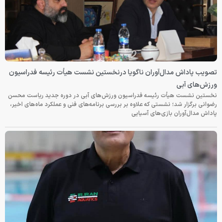
تصویب پاداش مدال‌آوران ناگویا درنخستین نشست هیأت رئیسه فدراسیون
ورزش‌های آبی
نخستین نشست هیأت رئیسه فدراسیون ورزش‌های آبی در دوره جدید ریاست محسن
رضوانی برگزار شد؛ نشستی که علاوه بر بررسی برنامه‌های فنی و عملکرد ماه‌های اخیر،
پاداش مدال‌آوران بازی‌های آسیایی