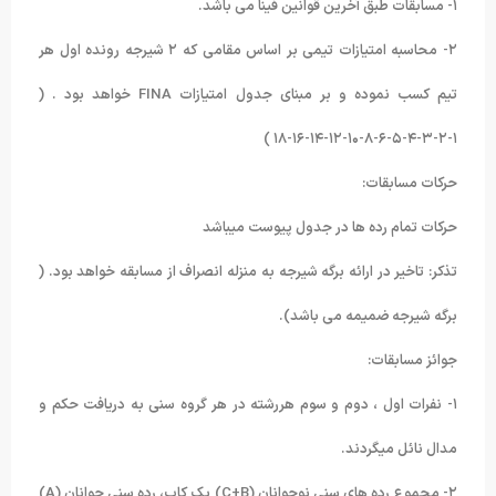
۱- مسابقات طبق آخرین قوانین فینا می باشد.
۲- محاسبه امتیازات تیمی بر اساس مقامی که ۲ شیرجه رونده اول هر
تیم کسب نموده و بر مبنای جدول امتیازات FINA خواهد بود . (
۱-۲-۳-۴-۵-۶-۸-۱۰-۱۲-۱۴-۱۶-۱۸ )
حرکات مسابقات:
حرکات تمام رده ها در جدول پیوست میباشد
تذکر: تاخیر در ارائه برگه شیرجه به منزله انصراف از مسابقه خواهد بود. (
برگه شیرجه ضمیمه می باشد).
جوائز مسابقات:
۱- نفرات اول ، دوم و سوم هررشته در هر گروه سنی به دریافت حکم و
مدال نائل میگردند.
۲- مجموع رده های سنی نوجوانان (C+B) یک کاپ، رده سنی جوانان (A)