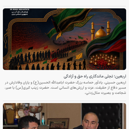
اربعین؛ تجلی ماندگاری راه حق و آزادگی
اربعین حسینی، یادآور حماسه بزرگ حضرت اباعبدالله الحسین(ع) و یاران وفادارش در
مسیر دفاع از حقیقت، عزت و ارزش‌های انسانی است. حضرت زینب کبری(س) با صبر،
شجاعت و بصیرت مثال‌زدنی،