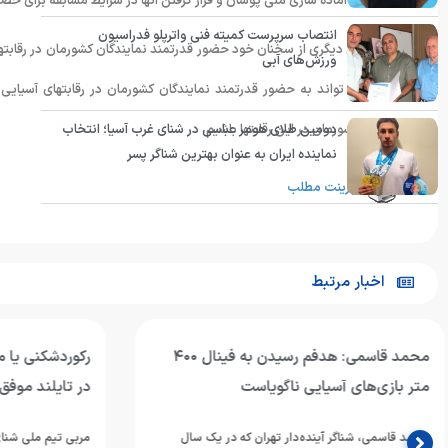
می تواند به آماده سازی ملی پوشان و قرار گرفتن آنها در شرایط مسابقه برای حض
انتصاب سرپرست کمیته فنی واترپلو فدراسیون
وی در بخش دیگری از سخنان خود حضور قدرتمند نمایندگان کشورمان در رقابتهای جا
ورزش‌های آبی
و منظم می تواند به حضور قدرتمند نمایندگان کشورمان در رقابتهای آسیای
نمایندگان کشورمان در این رقابتها باشیم.
دومین طلای هومر عباسی در شنای غرب آسیا؛ انتخاب
نماینده ایران به عنوان بهترین شناگر پسر
پرینت مطلب
اخبار مرتبط
رکوردشکنی یا مدال‌آوری؛ شنای جوانان ایران
اربعین؛ تجلی م
در تایلند موفق بود؟
اربعین حسینی، یا
الحسین(ع) و یار
مربی تیم ملی شنای ایران عملکرد ملی‌پوشان در