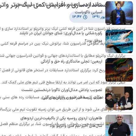
بدنبال استانداردسازی و افزایش کمی لیگ برتر وات
محمد قاسمی: هدفم رسیدن به فینال ۴۰۰ متر بازی‌های
آسیایی ناگویاست
۱۳ شهریور ۱۳۹۱
۱۳:۴۲
سرپرست فدراسیون شنا در آئین قرعه کشی لیگ برتر واترپلو بر استاندارد سازی و اف
رکوردشکنی یا مدال‌آوری؛ شنای جوانان ایران در تایلند
موفق بود؟
به گزارش روابط عمومی فدراسیون شنا، برانوش نیک بین در مراسم قرعه کشی بیس
برگزاری لیگ واترپلو مطابق با استانداردهای جهانی و قوانین فدراسیون جهانی شن
اربعین؛ تجلی ماندگاری راه حق و آزادگی
نیک بین تصریح کرد: برگزاری استاندارد مسابقات در استخر های قانونی از فصل گ
کیفی برگزار شود که این امر می تواند به ارتقا سطح فنی تیم های ملی کمک کند.
تصویب پاداش مدال‌آوران ناگویا درنخستین نشست
وی در بخش دیگری از سخنان خود بر افزایش برگزاری مسابقات رده های سنی به م
هیأت رئیسه فدراسیون ورزش‌های آبی
تقویت تیم های ملی شود و از این طریق می توان زمینه تقویت تیم ملی بزرگسالان
طاهریان: اردوی روسیه یکی از باکیفیت‌ترین اردوهای
در ادامه این نشست محسن رضوانی دبیر فدراسیون شنا، بر برگزاری منظم فصل جدید
سال‌های اخیر تیم ملی واترپلو بود