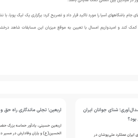
ور در میادین بین المللی کمک شایانی باشد.
م باشگاههای آسیا را مورد تاکید قرار داد و تصریح کرد: برگزاری یک لیگ پویا، با نش
ی کمک کند و امیدواریم امسال با تعیین به موقع میزبان این مسابقات شاهد درخ
اندگاری راه حق و آزادگی
طاهریان: اردوی روسیه یکی از با
اردوهای سال‌های اخیر تیم ملی و
دآور حماسه بزرگ حضرت اباعبدالله
ان وفادارش در مسیر دفاع از حقیقت،
سرپرست تیم ملی واترپلوی ایران، اردوی