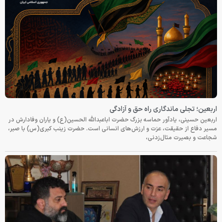
اربعین؛ تجلی ماندگاری راه حق و آزادگی
اربعین حسینی، یادآور حماسه بزرگ حضرت اباعبدالله الحسین(ع) و یاران وفادارش در
مسیر دفاع از حقیقت، عزت و ارزش‌های انسانی است. حضرت زینب کبری(س) با صبر،
شجاعت و بصیرت مثال‌زدنی،