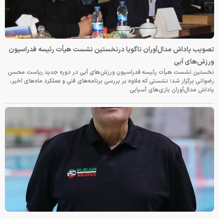
تصویب پاداش مدال‌آوران ناگویا درنخستین نشست هیأت رئیسه فدراسیون
ورزش‌های آبی
نخستین نشست هیأت رئیسه فدراسیون ورزش‌های آبی در دوره جدید ریاست محسن
رضوانی برگزار شد؛ نشستی که علاوه بر بررسی برنامه‌های فنی و عملکرد ماه‌های اخیر،
پاداش مدال‌آوران بازی‌های آسیایی