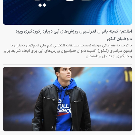
اطلاعیه کمیته بانوان فدراسیون ورزش‌های آبی درباره رکوردگیری ویژه
داوطلبان کنکور
با توجه به هم‌زمانی مرحله نخست مسابقات انتخابی تیم ملی تایم‌تریل دختران با
آزمون سراسری (کنکور)، کمیته بانوان فدراسیون ورزش‌های آبی برای ایجاد شرایط برابر
و جلوگیری از تداخل برنامه‌های