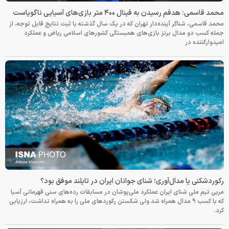
محمد قاسمی: هدفم رسیدن به فینال ۴۰۰ متر بازی‌های آسیایی ناگویاست
محمد قاسمی، شناگر آینده‌دار تهران که در یک سال گذشته با ثبت نتایج قابل توجه، از
جمله کسب دو مدال برنز بازی‌های همبستگی کشورهای اسلامی ریاض و عملکرد
امیدوارکننده در
رکوردشکنی یا مدال‌آوری؛ شنای جوانان ایران در تایلند موفق بود؟
مربی تیم ملی شنای ایران عملکرد ملی‌پوشان در مسابقات رده‌های سنی قهرمانی آسیا
که با کسب ۹ مدال همراه شد ولی شکستن رکوردهای ملی را به همراه نداشت، ارزیابی
کرد.