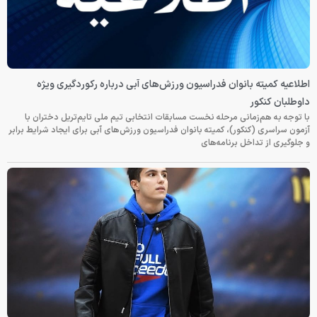
اطلاعیه کمیته بانوان فدراسیون ورزش‌های آبی درباره رکوردگیری ویژه
داوطلبان کنکور
با توجه به هم‌زمانی مرحله نخست مسابقات انتخابی تیم ملی تایم‌تریل دختران با
آزمون سراسری (کنکور)، کمیته بانوان فدراسیون ورزش‌های آبی برای ایجاد شرایط برابر
و جلوگیری از تداخل برنامه‌های