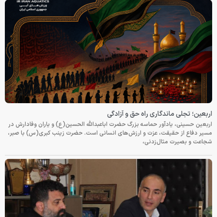
اربعین؛ تجلی ماندگاری راه حق و آزادگی
اربعین حسینی، یادآور حماسه بزرگ حضرت اباعبدالله الحسین(ع) و یاران وفادارش در
مسیر دفاع از حقیقت، عزت و ارزش‌های انسانی است. حضرت زینب کبری(س) با صبر،
شجاعت و بصیرت مثال‌زدنی،