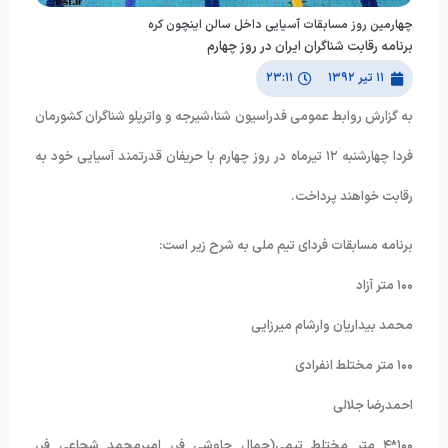
چهارمین روز مسابقات آسیایی داخل سالن اینچون کره
برنامه رقابت شناگران ایران در روز چهارم
۱۱ تیر ۱۳۹۲
۲۳:۱۱
به گزارش روابط عمومی فدراسیون شنا،شیرجه و واترپلو شناگران کشورمان
فردا چهارشنبه ١٢ تیرماه در روز چهارم با حریفان قدرتمند آسیایی خود به
رقابت خواهند پرداخت.
برنامه مسابقات فردای تیم ملی به شرح زیر است:
١۰۰ متر آزاد
محمد بیداریان وارشام میرزایی
١۰۰ متر مختلط انفرادی
احمدرضا جلالی
١۰۰*۴ متر مختلط تیمی(جمال چاوشی فر، امیرمحمد شجاعی فر،