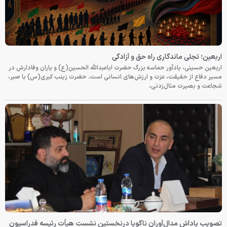
اربعین؛ تجلی ماندگاری راه حق و آزادگی
اربعین حسینی، یادآور حماسه بزرگ حضرت اباعبدالله الحسین(ع) و یاران وفادارش در
مسیر دفاع از حقیقت، عزت و ارزش‌های انسانی است. حضرت زینب کبری(س) با صبر،
شجاعت و بصیرت مثال‌زدنی،
تصویب پاداش مدال‌آوران ناگویا درنخستین نشست هیأت رئیسه فدراسیون