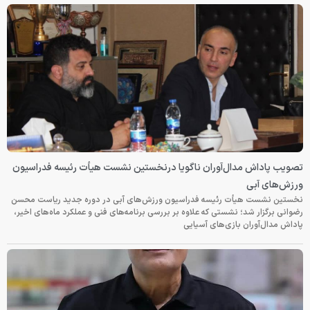
تصویب پاداش مدال‌آوران ناگویا درنخستین نشست هیأت رئیسه فدراسیون
ورزش‌های آبی
نخستین نشست هیأت رئیسه فدراسیون ورزش‌های آبی در دوره جدید ریاست محسن
رضوانی برگزار شد؛ نشستی که علاوه بر بررسی برنامه‌های فنی و عملکرد ماه‌های اخیر،
پاداش مدال‌آوران بازی‌های آسیایی