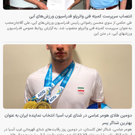
انتصاب سرپرست کمیته فنی واترپلو فدراسیون ورزش‌های آبی
طی حکمی از سوی محسن رضوانی رئیس فدراسیون ورزش‌های آبی، علی آقاجان‌محب
به عنوان سرپرست کمیته فنی واترپلو منصوب شد. به گزارش روابط عمومی فدراسیون
ورزشهای آبی، در متن این
دومین طلای هومر عباسی در شنای غرب آسیا؛ انتخاب نماینده ایران به عنوان
بهترین شناگر پسر
هومر عباسی، شناگر اهل گلستان، در دومین روز رقابت‌های شنای قهرمانی غرب آسیا در
آستانه قزاقستان، با ثبت زمان ۲۵.۷۶ ثانیه در ماده ۵۰ متر کرال پشت به مدال طلا