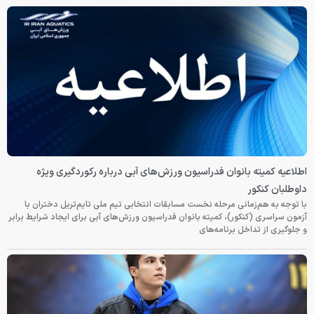
اطلاعیه کمیته بانوان فدراسیون ورزش‌های آبی درباره رکوردگیری ویژه
داوطلبان کنکور
با توجه به هم‌زمانی مرحله نخست مسابقات انتخابی تیم ملی تایم‌تریل دختران با
آزمون سراسری (کنکور)، کمیته بانوان فدراسیون ورزش‌های آبی برای ایجاد شرایط برابر
و جلوگیری از تداخل برنامه‌های