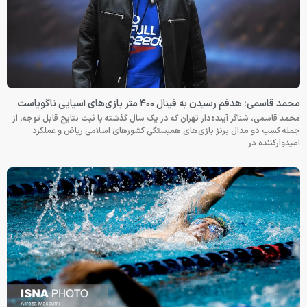
محمد قاسمی: هدفم رسیدن به فینال ۴۰۰ متر بازی‌های آسیایی ناگویاست
محمد قاسمی، شناگر آینده‌دار تهران که در یک سال گذشته با ثبت نتایج قابل توجه، از
جمله کسب دو مدال برنز بازی‌های همبستگی کشورهای اسلامی ریاض و عملکرد
امیدوارکننده در