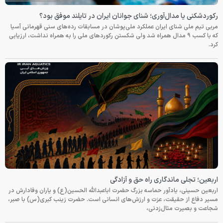
رکوردشکنی یا مدال‌آوری؛ شنای جوانان ایران در تایلند موفق بود؟
مربی تیم ملی شنای ایران عملکرد ملی‌پوشان در مسابقات رده‌های سنی قهرمانی آسیا
که با کسب ۹ مدال همراه شد ولی شکستن رکوردهای ملی را به همراه نداشت، ارزیابی
کرد.
اربعین؛ تجلی ماندگاری راه حق و آزادگی
اربعین حسینی، یادآور حماسه بزرگ حضرت اباعبدالله الحسین(ع) و یاران وفادارش در
مسیر دفاع از حقیقت، عزت و ارزش‌های انسانی است. حضرت زینب کبری(س) با صبر،
شجاعت و بصیرت مثال‌زدنی،