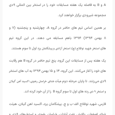
A و B به فاصله یک هفته مسابقات خود را در استخر بین المللی ۹دی
مجموعه شیرودی برگزار خواهند کرد.
بر همین اساس تیم های حاضر در گروه A، چهارشنبه و پنجشنبه (۷ و
۸ بهمن ۱۳۹۴) ۱۳۹۴ باهم مسابقه می دهند. در این گروه تیم
های
استخر شهید نوفلاح (ج)، استخر آزادی و پیشگامان یزد
اول تا سوم هستند
.
یک هفته پس از مسابقات این گروه، پنج تیم حاضر در گروه B هم رقابت
های خود را آغاز می‌کنند. این گروه، ۱۴ و ۱۵ بهمن ۱۳۹۴ به آب های استخر
۹دی می‌زنند. تا پایان مرحله دوم
هیأت شنای خراسان رضوی، اکسید آهن گیلان
و استخر ۹ دی
رده های اول تا سوم گروه B را از آن خود کرده اند.
فارس، شهید نوفلاح الف-ب و ج، پیشگامان یزد، اکسید اهن گیلان، هیئت
شنای اصفهان، پالایش نفت آبادان، خراسان رضوی و استخرهای ۹دی و