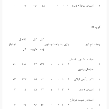
۶
استخر نوفلاح (ب)
۱۰
۰
۱۰
۰
۴۸
۱۵۱
۱۰۳-
۰
گروه B:
گل
گل
تفاضل
ردیف
نام تیم
بازی
برد
باخت
مساوی
امتیاز
زده
خورده
گل
هیات شنای استان
۱۶
۸۲+
۴۴
۱۲۶
۰
۰
۸
۸
۱
خراسان رضوی
۲
اکسید آهن گیلان
۸
۶
۲
۰
۸۲
۵۹
۲۳+
۱۲
۳
استخر ۹ دی
۸
۳
۴
۱
۷۳
۸۷
۱۴-
۷
استخر شهید نوفلاح
۴
۴۴-
۹۴
۵۰
۰
۶
۲
۸
۴