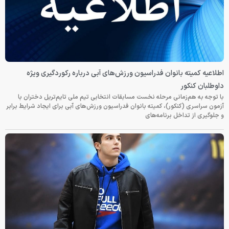
اطلاعیه کمیته بانوان فدراسیون ورزش‌های آبی درباره رکوردگیری ویژه
داوطلبان کنکور
با توجه به هم‌زمانی مرحله نخست مسابقات انتخابی تیم ملی تایم‌تریل دختران با
آزمون سراسری (کنکور)، کمیته بانوان فدراسیون ورزش‌های آبی برای ایجاد شرایط برابر
و جلوگیری از تداخل برنامه‌های