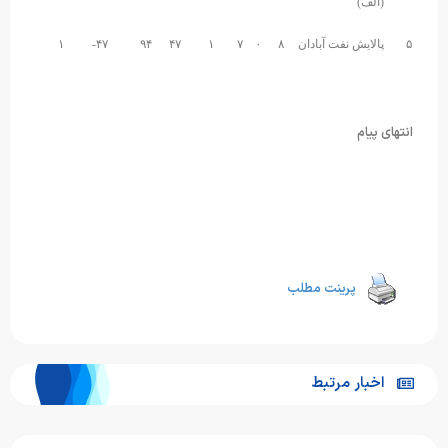
(الف)
۵
پالایش نفت آبادان
۸
۰
۷
۱
۴۷
۹۴
۴۷-
۱
انتهای پیام
پرینت مطلب
اخبار مرتبط