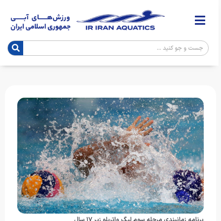
برنامه زمانبندی مرحله سوم لیگ واترپلو زیر ۱۷ سال