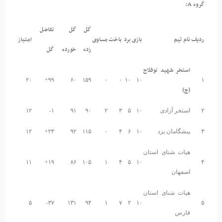
گروه A:
گل
گل
تفاضل
ردیف
نام تیم
بازی
برد
باخت
مساوی
امتیاز
زده
خورده
گل
استخر شهید نوفلاح
۲۰
۹۹+
۶۰
۱۵۹
۰
۰
۱۰
۱۰
۱
(ج)
۲
استخر آزادی
۱۰
۵
۳
۲
۹۰
۹۱
۱-
۱۲
۳
پیشگامان یزد
۱۰
۶
۴
۰
۱۱۵
۹۲
۲۳+
۱۲
هیات شنای استان
۱۱
۱۹+
۸۶
۱۰۵
۱
۴
۵
۱۰
۴
اصفهان
هیات شنای استان
۵
۳۷-
۱۳۱
۹۴
۱
۷
۲
۱۰
۵
فارس