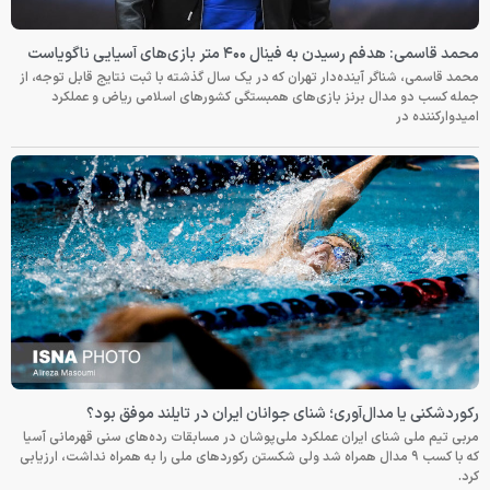
محمد قاسمی: هدفم رسیدن به فینال ۴۰۰ متر بازی‌های آسیایی ناگویاست
محمد قاسمی، شناگر آینده‌دار تهران که در یک سال گذشته با ثبت نتایج قابل توجه، از
جمله کسب دو مدال برنز بازی‌های همبستگی کشورهای اسلامی ریاض و عملکرد
امیدوارکننده در
رکوردشکنی یا مدال‌آوری؛ شنای جوانان ایران در تایلند موفق بود؟
مربی تیم ملی شنای ایران عملکرد ملی‌پوشان در مسابقات رده‌های سنی قهرمانی آسیا
که با کسب ۹ مدال همراه شد ولی شکستن رکوردهای ملی را به همراه نداشت، ارزیابی
کرد.