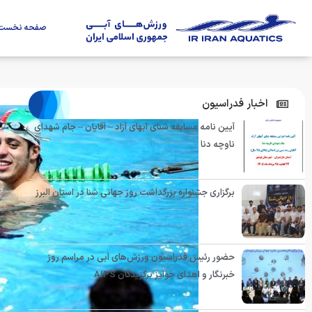
صفحه نخست
اخبار فدراسیون
آیین نامه مسابقه شنای آبهای آزاد – آقایان – جام شهدای
ناوچه دنا
برگزاری جشنواره بزرگداشت روز جهانی شنا در استان البرز
حضور رئیس فدراسیون ورزش‌های آبی در مراسم روز
خبرنگار و اهدای جوایز برگزیدگان AIPS