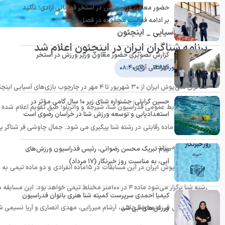
حضور معاون وزیر ورزش در استخر قهرمانی آزادی؛ تأکید
بر ادامه فعالیت مجموعه در فصل سرما
بازی های آسیایی _ اینچئون
برنامه شناگران ایران در اینچئون اعلام شد
گزارش تصویری حضور معاون وزیر ورزش در استخر
قهرمانی آزادی
۱۱ شهریور ۱۳۹۳
۰۸:۴۰
شناگران ملی‎‌پوش ایران از ۳۰ شهریور تا ۴ مهر در چارچوب بازی‌های آسیایی اینچئون به آب های کره می زنند.
حسین گرایلی: جشنواره شنای زیر ۱۰ سال گامی مؤثر در
استعدادیابی و توسعه ورزش شنا در خراسان رضوی است
پشت به آب می‌زند.
پیام تبریک محسن رضوانی، رئیس فدراسیون ورزش‌های
آبی، به مناسبت روز خبرنگار (۱۷ مرداد)
شناگران ملی‌پوش ایران در این مسابقات در ۱۵م
رشته شنا برگزار می‌شود ماده ۴ در ۱۰۰متر مختلط تیمی خواهد بود. این مسابقه در روز جمعه ( هفت مهر) برگزار می‌شود.
کیمیا احمدی سرپرست کمیته شنا هنری بانوان فدراسیون
جمال چاوشی فر، احمدرضا جلالی، آرشام میرزایی، مهدی انصاری و آریا نسیمی شا
ورزش‌های آبی شد