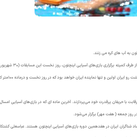
به گزارش روابط عمومی فدراسیون شنا، شیرجه و واترپلو؛ طبق تقویم اعلام شده از طرف کمیته برگزاری بازی‌های آسیایی این
برگزاری شش ماده رقابتی در رشته شنا پیگیری می شود. جمال چاوشی فر شناگر پشت رو ایران اولین و تنها نما
اده انفرادی و دو ماده تیمی به رقابت با حریفان پرقدرت خود می‌پردازند. آخرین ماده ای که در بازی‌های آسیایی امسال
د شناگران ایران در هفدهمین دوره بازی‌های آسیایی اینچئون هستند. عباسعلی کشتکار