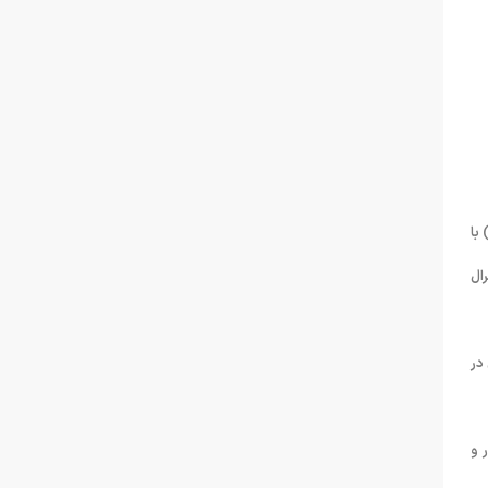
چئون، روز نخست این مسابقات (۳۰ شهریور) با
ینده ایران خواهد بود که در روز نخست و درماده ۱۰۰متر کرال
 در
 و