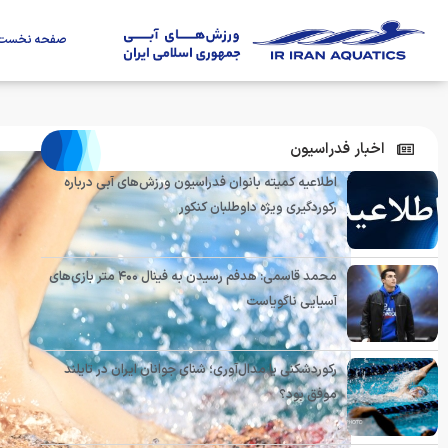
صفحه نخست
اخبار فدراسیون
اطلاعیه کمیته بانوان فدراسیون ورزش‌های آبی درباره
رکوردگیری ویژه داوطلبان کنکور
محمد قاسمی: هدفم رسیدن به فینال ۴۰۰ متر بازی‌های
آسیایی ناگویاست
رکوردشکنی یا مدال‌آوری؛ شنای جوانان ایران در تایلند
موفق بود؟