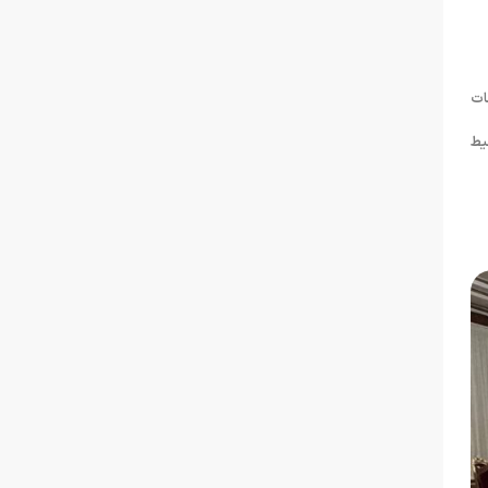
ات
یط