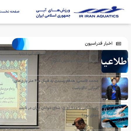
صفحه نخست
اخبار فدراسیون
اطلاعیه کمیته بانوان فدراسیون ورزش‌های آبی درباره
رکوردگیری ویژه داوطلبان کنکور
محمد قاسمی: هدفم رسیدن به فینال ۴۰۰ متر بازی‌های
آسیایی ناگویاست
رکوردشکنی یا مدال‌آوری؛ شنای جوانان ایران در تایلند
موفق بود؟