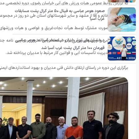
صعود هومر عباسی به فینال ۵۰ متر کرال پشت مسابقات
شرکت‌کننده خانم و آقا از مشهد و سایر شهرستانهای استان طی دو روز در مجمو
غرب آسیا
این دوره به‌صورت مشترک توسط هیأت نجات‌غریق و غواصی و هیات ورزشهای آبی
درخشش ملی‌پوش ایران در استخر آستانه؛ هومر عباسی
غریق و غواصی و ورزشهای آبی ج.ا.ا و استعدادیابی ،مروری بر آیین نامه 
قهرمان ۱۰۰ متر کرال پشت غرب آسیا شد
استخرها و مدیریت تأسیسات آبی و قوانین کار مرتبط با مدیران پرداخته شد.
برگزاری این دوره در راستای ارتقای دانش فنی مدیران و بهبود استانداردهای ایمن