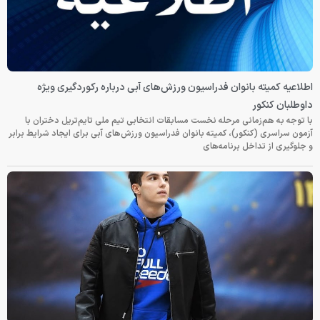
اطلاعیه کمیته بانوان فدراسیون ورزش‌های آبی درباره رکوردگیری ویژه
داوطلبان کنکور
با توجه به هم‌زمانی مرحله نخست مسابقات انتخابی تیم ملی تایم‌تریل دختران با
آزمون سراسری (کنکور)، کمیته بانوان فدراسیون ورزش‌های آبی برای ایجاد شرایط برابر
و جلوگیری از تداخل برنامه‌های