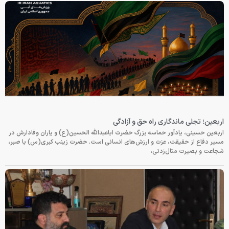
اربعین؛ تجلی ماندگاری راه حق و آزادگی
اربعین حسینی، یادآور حماسه بزرگ حضرت اباعبدالله الحسین(ع) و یاران وفادارش در
مسیر دفاع از حقیقت، عزت و ارزش‌های انسانی است. حضرت زینب کبری(س) با صبر،
شجاعت و بصیرت مثال‌زدنی،