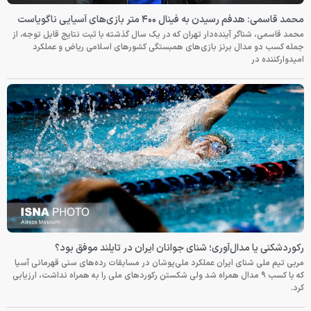
محمد قاسمی: هدفم رسیدن به فینال ۴۰۰ متر بازی‌های آسیایی ناگویاست
محمد قاسمی، شناگر آینده‌دار تهران که در یک سال گذشته با ثبت نتایج قابل توجه، از
جمله کسب دو مدال برنز بازی‌های همبستگی کشورهای اسلامی ریاض و عملکرد
امیدوارکننده در
رکوردشکنی یا مدال‌آوری؛ شنای جوانان ایران در تایلند موفق بود؟
مربی تیم ملی شنای ایران عملکرد ملی‌پوشان در مسابقات رده‌های سنی قهرمانی آسیا
که با کسب ۹ مدال همراه شد ولی شکستن رکوردهای ملی را به همراه نداشت، ارزیابی
کرد.