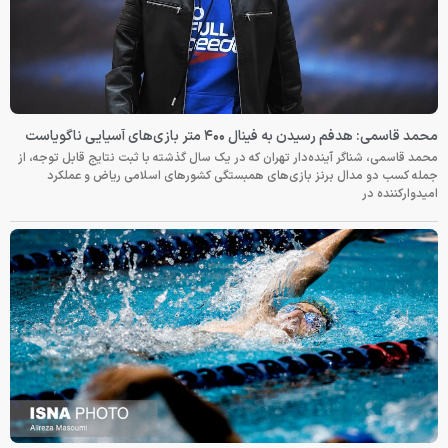
محمد قاسمی: هدفم رسیدن به فینال ۴۰۰ متر بازی‌های آسیایی ناگویاست
محمد قاسمی، شناگر آینده‌دار تهران که در یک سال گذشته با ثبت نتایج قابل توجه، از
جمله کسب دو مدال برنز بازی‌های همبستگی کشورهای اسلامی ریاض و عملکرد
امیدوارکننده در