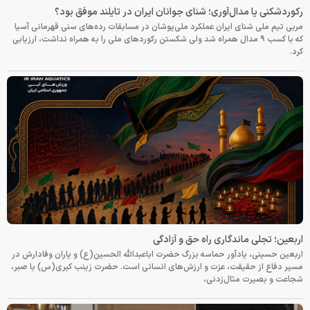
رکوردشکنی یا مدال‌آوری؛ شنای جوانان ایران در تایلند موفق بود؟
مربی تیم ملی شنای ایران عملکرد ملی‌پوشان در مسابقات رده‌های سنی قهرمانی آسیا
که با کسب ۹ مدال همراه شد ولی شکستن رکوردهای ملی را به همراه نداشت، ارزیابی
کرد.
اربعین؛ تجلی ماندگاری راه حق و آزادگی
اربعین حسینی، یادآور حماسه بزرگ حضرت اباعبدالله الحسین(ع) و یاران وفادارش در
مسیر دفاع از حقیقت، عزت و ارزش‌های انسانی است. حضرت زینب کبری(س) با صبر،
شجاعت و بصیرت مثال‌زدنی،