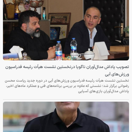
تصویب پاداش مدال‌آوران ناگویا درنخستین نشست هیأت رئیسه فدراسیون
ورزش‌های آبی
نخستین نشست هیأت رئیسه فدراسیون ورزش‌های آبی در دوره جدید ریاست محسن
رضوانی برگزار شد؛ نشستی که علاوه بر بررسی برنامه‌های فنی و عملکرد ماه‌های اخیر،
پاداش مدال‌آوران بازی‌های آسیایی