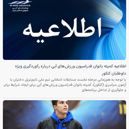
اطلاعیه کمیته بانوان فدراسیون ورزش‌های آبی درباره رکوردگیری ویژه
داوطلبان کنکور
با توجه به هم‌زمانی مرحله نخست مسابقات انتخابی تیم ملی تایم‌تریل دختران با
آزمون سراسری (کنکور)، کمیته بانوان فدراسیون ورزش‌های آبی برای ایجاد شرایط برابر
و جلوگیری از تداخل برنامه‌های